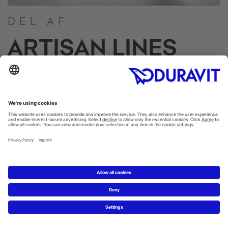
DEL AF
ARTISAN LINES
Duravit Artisan Lines står for udvalgte
designserier, der kræver en ekstraordinær grad
af knowhow, håndværk og den højeste
præcision og dermed repræsenterer Duravits
årtiers ekspertise.
Artisan serier