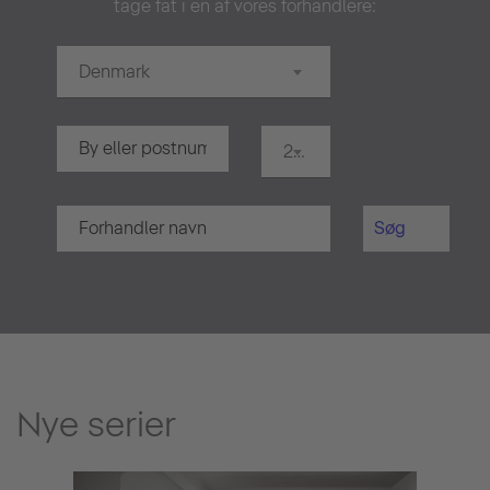
tage fat i en af vores forhandlere:
Denmark
20 km.
Søg
Nye serier