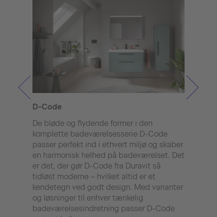
D-Code
Aure
De bløde og flydende former i den
Perf
komplette badeværelsesserie D-Code
– Au
passer perfekt ind i ethvert miljø og skaber
bade
en harmonisk helhed på badeværelset. Det
præc
er det, der gør D-Code fra Duravit så
desi
tidløst moderne – hvilket altid er et
æstet
kendetegn ved godt design. Med varianter
afgør
og løsninger til enhver tænkelig
tilfø
badeværelsesindretning passer D-Code
være 