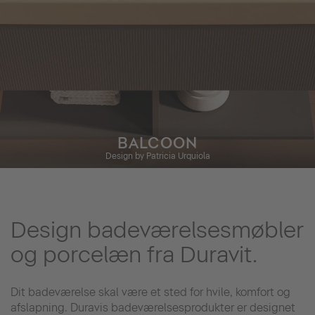
BALCOON
Design by Patricia Urquiola
Design badeværelsesmøbler
og porcelæn fra Duravit.
Dit badeværelse skal være et sted for hvile, komfort og
afslapning. Duravis badeværelsesprodukter er designet