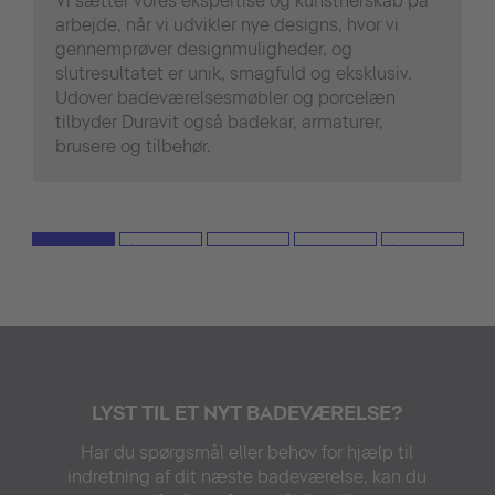
Vi sætter vores ekspertise og kunstnerskab på
arbejde, når vi udvikler nye designs, hvor vi
gennemprøver designmuligheder, og
slutresultatet er unik, smagfuld og eksklusiv.
Udover badeværelsesmøbler og porcelæn
tilbyder Duravit også badekar, armaturer,
brusere og tilbehør.
LYST TIL ET NYT BADEVÆRELSE?
Har du spørgsmål eller behov for hjælp til
indretning af dit næste badeværelse, kan du