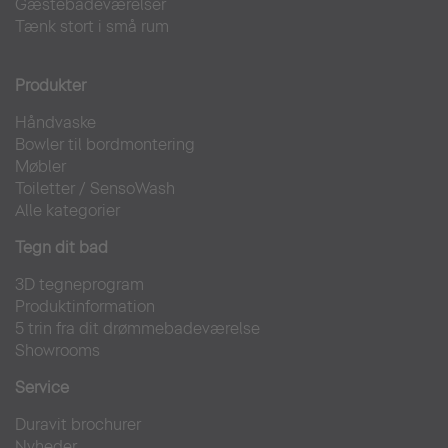
Gæstebadeværelser
Tænk stort i små rum
Produkter
Håndvaske
Bowler til bordmontering
Møbler
Toiletter
/
SensoWash
Alle kategorier
Tegn dit bad
3D tegneprogram
Produktinformation
5 trin fra dit drømmebadeværelse
Showrooms
Service
Duravit brochurer
Nyheder