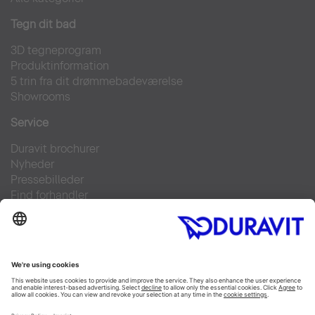
Tegn dit bad
3D tegneprogram
Produktinformation
5 trin fra dit drømmebadeværelse
Showrooms
Service
Duravit brochurer
Nyheder
Pressebilleder
Find forhandler
Kontakt
FAQs
Facebook
Instagram
Pinterest
Linked In