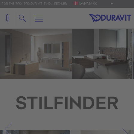
DANMARK
FOR THE 'PRO': PRO.DURAVIT
FIND A RETAILER
STILFINDER