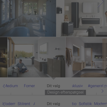
Medium
Fornemme
Dit valg
Alle
Eksklusiv
#general.
Design efterspørgsel
Moderne
Stilrent
Asian
Dit valg
Alle
Funktionel
Sofistikeret
Moder