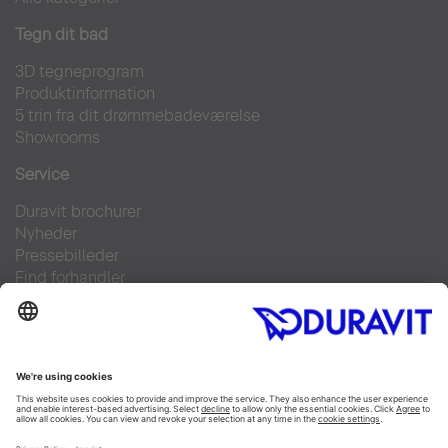
Tegn dit bad
3D tegneprogram
Produktinformation
5 trin fra dit drømmebadeværelse
Showrooms
Service
Duravit brochurer
Nyheder
Pressebilleder
Find forhandler
Kontakt
FAQs
Facebook
Instagram
Pinterest
Linked In