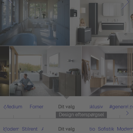
Medium
Fornemme
Dit valg
Alle
Eksklusiv
#general.
Design efterspørgsel
Moderne
Stilrent
Asian
Dit valg
Alle
Funktionel
Sofistikeret
Moder