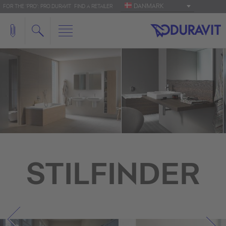
DANMARK
FOR THE 'PRO': PRO.DURAVIT
FIND A RETAILER
STILFINDER