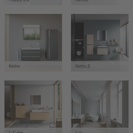
Ketho
Ketho.2
L-Cube
Luv