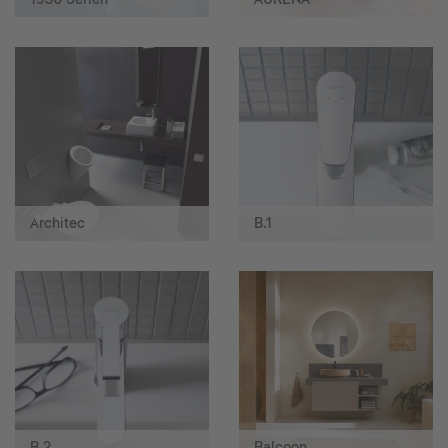
Architec
B.1
B.2
Balcoon