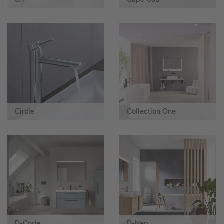
Circle
Collection One
D-Code
D-Neo