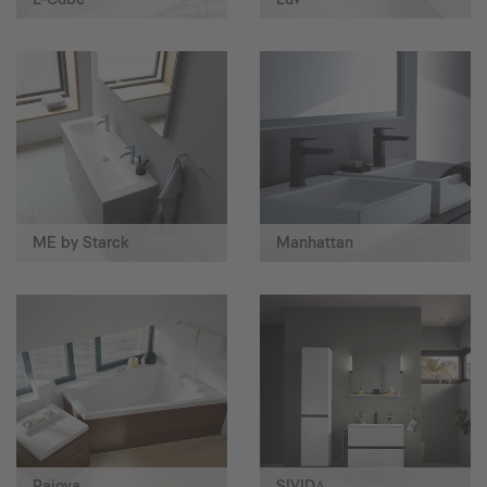
ME by Starck
Manhattan
Paiova
SIVIDA