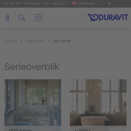
DANMARK
FOR THE 'PRO': PRO.DURAVIT
FIND A RETAILER
Home
Produkter
Alle serier
Serieoverblik
1930 Serien
AURENA