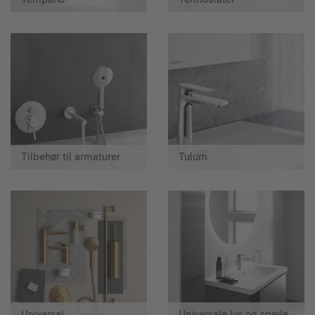
Tilbehør til armaturer
Tulum
Universal
Universale lys og spejle