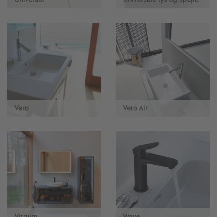
Vero
Vero Air
Vitrium
Wave