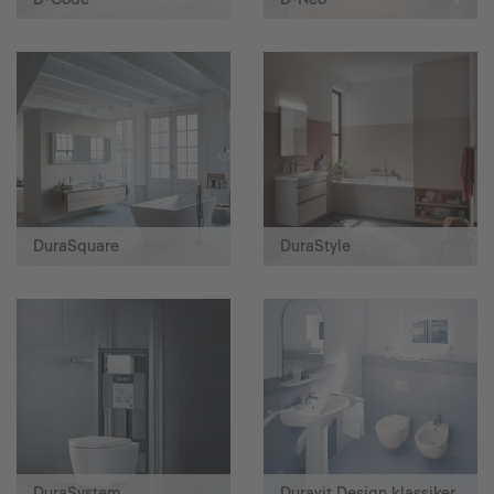
DuraSquare
DuraStyle
DuraSystem
Duravit Design klassiker