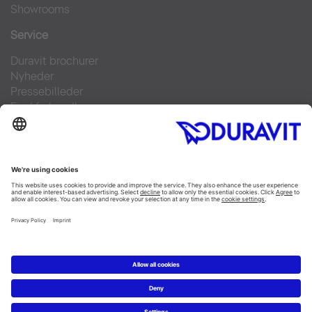
Showrooms
Service
Duravit brochurer
Nyheder
Pressebilleder
Find forhandler
Kontakt
FAQs
Facebook
Instagram
Pinterest
Linked In
YouTube
Copyright © 2026 Duravit AG
Impressum
|
Databeskyttelseserklæring
|
Cookie settings