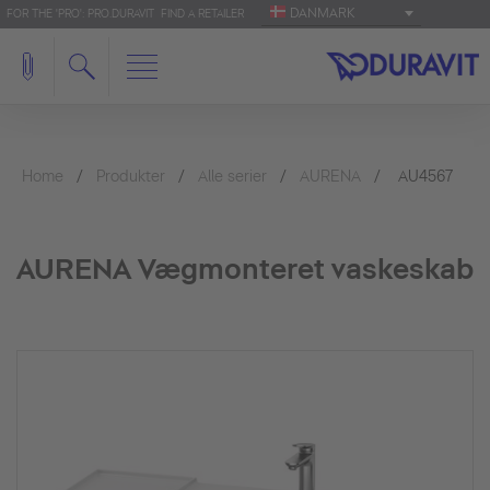
DANMARK
FOR THE 'PRO': PRO.DURAVIT
FIND A RETAILER
Home
Produkter
Alle serier
AURENA
AU4567
AURENA Vægmonteret vaskeskab