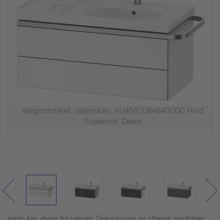
Vægmonteret vaskeskab, AU4567084840000 Hvid
Supermat Dekor
Varen kan afvige fra billedet. Dekorationer og tilbehør medfølger