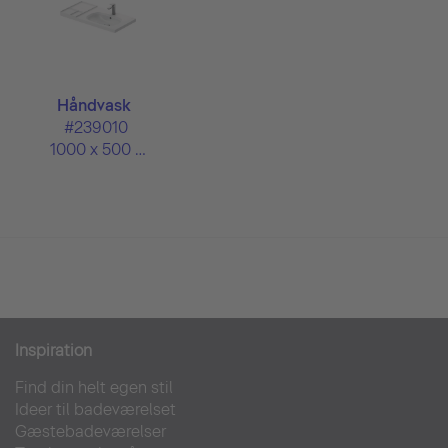
Håndvask
#239010
1000 x 500 mm
Inspiration
Find din helt egen stil
Ideer til badeværelset
Gæstebadeværelser