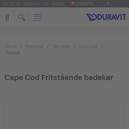
DANMARK
FOR THE 'PRO': PRO.DURAVIT
FIND A RETAILER
Home
Produkter
Alle serier
Cape Cod
700459
Cape Cod Fritstående badekar