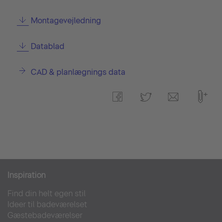
Montagevejledning
Datablad
CAD & planlægnings data
Inspiration
Find din helt egen stil
Ideer til badeværelset
Gæstebadeværelser