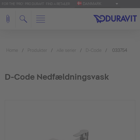
DANMARK
FOR THE 'PRO': PRO.DURAVIT
FIND A RETAILER
Home
Produkter
Alle serier
D-Code
033754
D-Code Nedfældningsvask