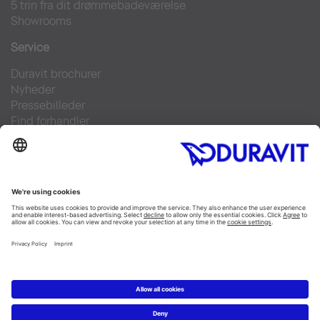
5 trin fra dit drømmebadeværelse
Showrooms
Service
Duravit brochurer
Nyheder
Pressebilleder
Find forhandler
Kontakt
FAQs
Facebook
Instagram
Pinterest
Linked In
YouTube
Copyright © 2026 Duravit AG