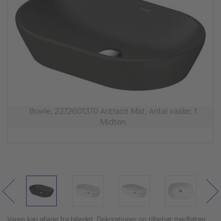
Bowle, 2372601370 Antracit Mat, Antal vaske: 1
Midten
Varen kan afvige fra billedet. Dekorationer og tilbehør medfølger