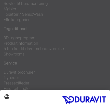
Bowler til bordmontering
Møbler
Toiletter
/
SensoWash
Alle kategorier
Tegn dit bad
3D tegneprogram
Produktinformation
5 trin fra dit drømmebadeværelse
Showrooms
Service
Duravit brochurer
Nyheder
Pressebilleder
Find forhandler
Kontakt
FAQs