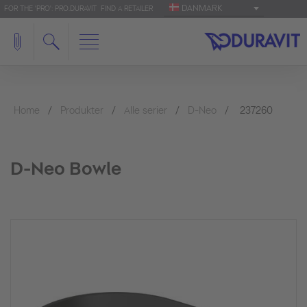
DANMARK
FOR THE 'PRO': PRO.DURAVIT
FIND A RETAILER
Home
Produkter
Alle serier
D-Neo
237260
D-Neo Bowle