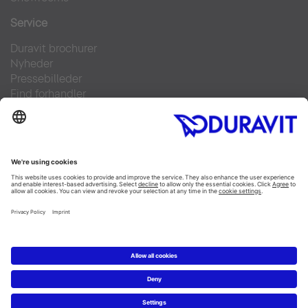
Service
Duravit brochurer
Nyheder
Pressebilleder
Find forhandler
Kontakt
FAQs
Facebook
Instagram
Pinterest
Linked In
YouTube
Copyright © 2026 Duravit AG
Impressum
|
Databeskyttelseserklæring
|
Cookie settings
Danmark