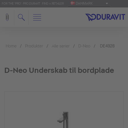
DANMARK
FOR THE 'PRO': PRO.DURAVIT
FIND A RETAILER
Home
Produkter
Alle serier
D-Neo
DE4928
D-Neo Underskab til bordplade