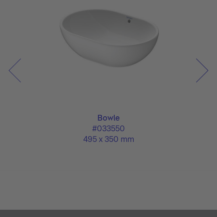
Bowle
#033550
495 x 350 mm