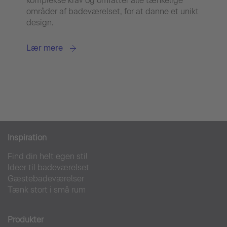
komplekse krav og omfatter alle tænkelige
områder af badeværelset, for at danne et unikt
design.
Lær mere
Inspiration
Find din helt egen stil
Ideer til badeværelset
Gæstebadeværelser
Tænk stort i små rum
Produkter