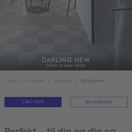
DARLING NEW
Design by sieger design
Home
Produkter
Alle serier
Darling New
Læs mere
Se produkter
Perfekt – til dig og dig og