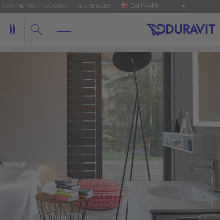
DANMARK
FOR THE 'PRO': PRO.DURAVIT
FIND A RETAILER