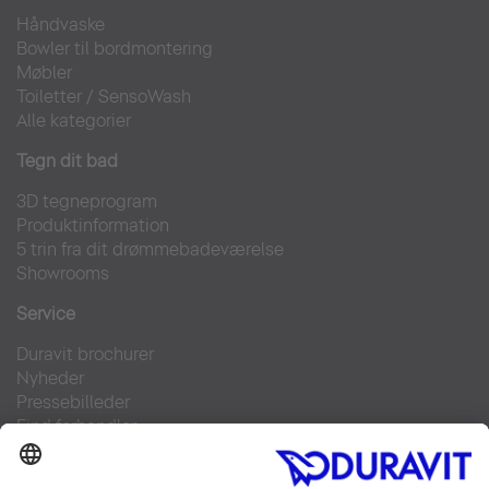
Håndvaske
Bowler til bordmontering
Møbler
Toiletter
/
SensoWash
Alle kategorier
Tegn dit bad
3D tegneprogram
Produktinformation
5 trin fra dit drømmebadeværelse
Showrooms
Service
Duravit brochurer
Nyheder
Pressebilleder
Find forhandler
Kontakt
FAQs