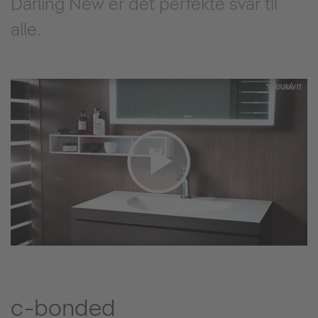
Darling New er det perfekte svar til
alle.
c-bonded