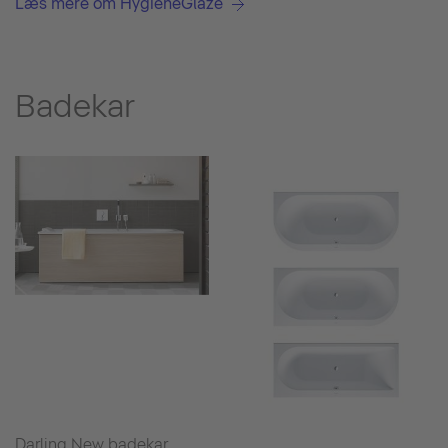
Læs mere om HygieneGlaze
Badekar
Darling New badekar