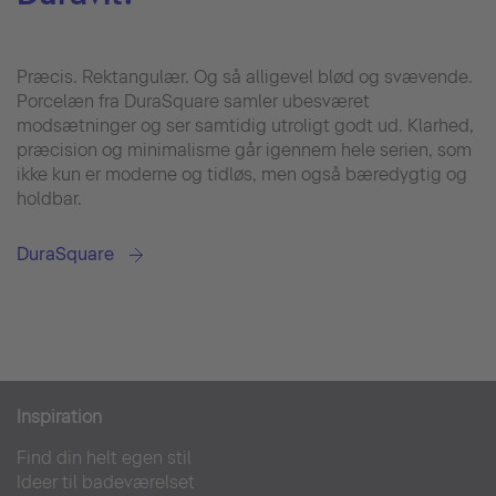
Præcis. Rektangulær. Og så alligevel blød og svævende.
Porcelæn fra DuraSquare samler ubesværet
modsætninger og ser samtidig utroligt godt ud. Klarhed,
præcision og minimalisme går igennem hele serien, som
ikke kun er moderne og tidløs, men også bæredygtig og
holdbar.
DuraSquare
Inspiration
Find din helt egen stil
Ideer til badeværelset