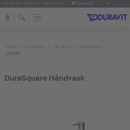
DANMARK
FOR THE 'PRO': PRO.DURAVIT
FIND A RETAILER
Home
Produkter
Alle serier
DuraSquare
235350
DuraSquare Håndvask