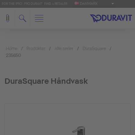
DANMARK
FOR THE 'PRO': PRO.DURAVIT
FIND A RETAILER
Home
Produkter
Alle serier
DuraSquare
235650
DuraSquare Håndvask