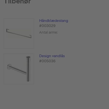
Tilbehør
Håndklædestang
#003029
Antal arme:
Design vandlås
#005036