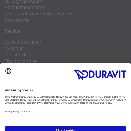
3D tegneprogram
Produktinformation
5 trin fra dit drømmebadeværelse
Showrooms
Service
Duravit brochurer
Nyheder
Pressebilleder
Find forhandler
Kontakt
FAQs
Facebook
Instagram
Pinterest
Linked In
YouTube