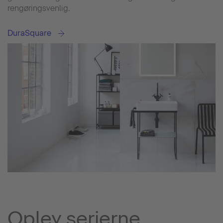
rengøringsvenlig.
DuraSquare
Oplev serierne