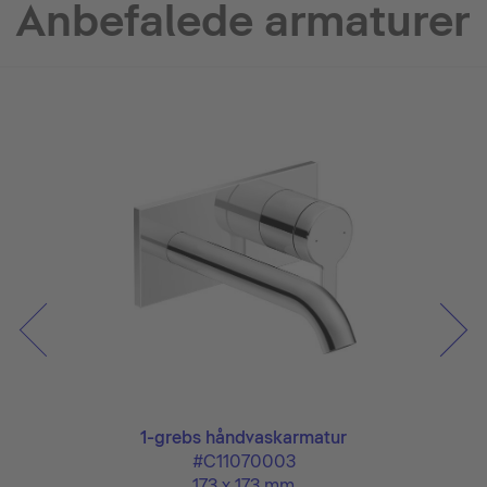
Anbefalede armaturer
1-grebs håndvaskarmatur
#C11070003
173 x 173 mm