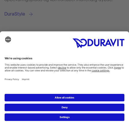
DuraStyle
Reduktion: Den slående keramiske kant er at finde i hele kollektionen.