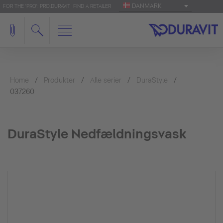
DANMARK
FOR THE 'PRO': PRO.DURAVIT
FIND A RETAILER
Home
Produkter
Alle serier
DuraStyle
037260
DuraStyle Nedfældningsvask