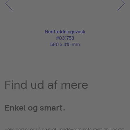
Nedfældningsvask
#031758
580 x 415 mm
Find ud af mere
Enkel og smart.
Enkelhed er også en regl i badeværelsets møbler. Tricket