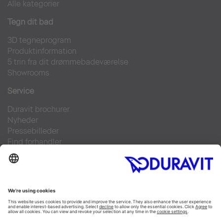
Alle kategorier
Tegn dit bad
3D tegneprogram
Produktinformation
5 trin fra dit drømmebadeværelse
Showrooms
Service
Duravit brochurer
Nyheder
Pressebilleder
Find forhandler
Kontakt
FAQs
Facebook
Instagram
Pinterest
Linked In