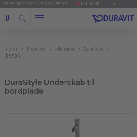
DANMARK
FOR THE 'PRO': PRO.DURAVIT
FIND A RETAILER
Home
Produkter
Alle serier
DuraStyle
DS5316
DuraStyle Underskab til
bordplade