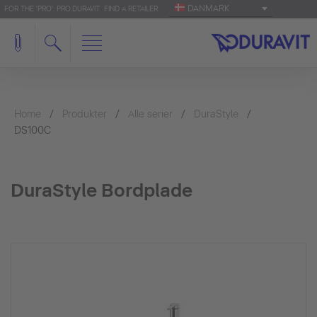
DANMARK
FOR THE 'PRO': PRO.DURAVIT
FIND A RETAILER
Home
Produkter
Alle serier
DuraStyle
DS100C
DuraStyle Bordplade