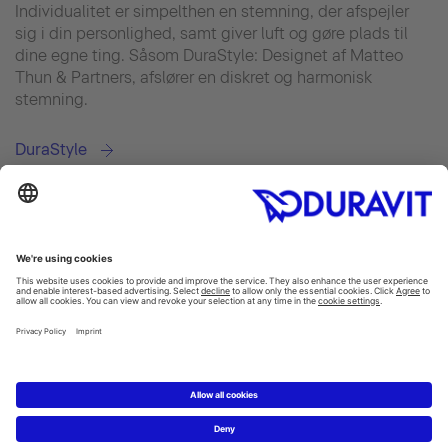
Individualitet er simpelthen en stemning, der afspejler
sig i din personlighed, samt giver luft og gøre plads til
dine egne ting. Såsom DuraStyle: Designet af Matteo
Thun & Partners, afslører en diskret og harmonisk
stemning.
DuraStyle
Facebook
Instagram
Pinterest
Linked In
YouTube
Copyright © 2026 Duravit AG
Impressum
|
Databeskyttelseserklæring
|
Cookie settings