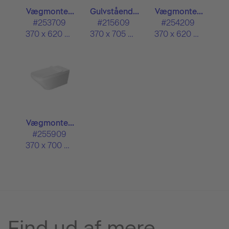
Vægmonte...
Gulvståend...
Vægmonte...
#253709
#215609
#254209
370 x 620 mm
370 x 705 mm
370 x 620 mm
Vægmonte...
#255909
370 x 700 mm
Find ud af mere