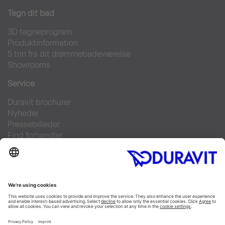
Tegn dit bad
3D tegneprogram
Produktinformation
5 trin fra dit drømmebadeværelse
Showrooms
Service
Duravit brochurer
Nyheder
Pressebilleder
Find forhandler
Kontakt
FAQs
Facebook
Instagram
Pinterest
Linked In