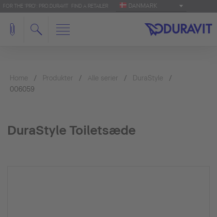
DANMARK
FOR THE 'PRO': PRO.DURAVIT
FIND A RETAILER
Home
Produkter
Alle serier
DuraStyle
006059
DuraStyle Toiletsæde