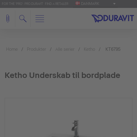
DANMARK
FOR THE 'PRO': PRO.DURAVIT
FIND A RETAILER
Home
Produkter
Alle serier
Ketho
KT6795
Ketho Underskab til bordplade