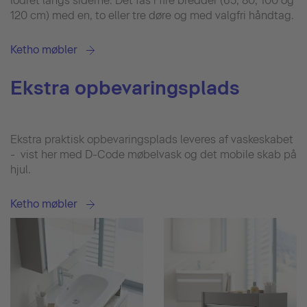
lodret langs siderne. Det fås i fire bredder (65, 80, 100 og
120 cm) med en, to eller tre døre og med valgfri håndtag.
Ketho møbler
Ekstra opbevaringsplads
Ekstra praktisk opbevaringsplads leveres af vaskeskabet
- vist her med D-Code møbelvask og det mobile skab på
hjul.
Ketho møbler