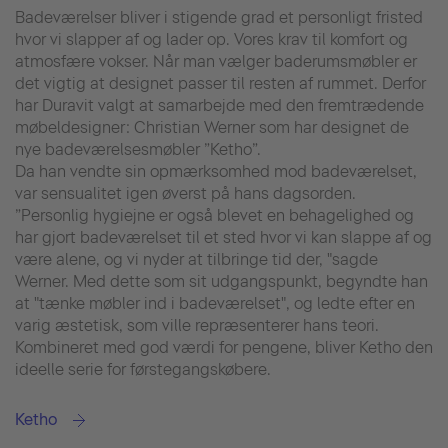
Badeværelser bliver i stigende grad et personligt fristed
hvor vi slapper af og lader op. Vores krav til komfort og
atmosfære vokser. Når man vælger baderumsmøbler er
det vigtig at designet passer til resten af rummet. Derfor
har Duravit valgt at samarbejde med den fremtrædende
møbeldesigner: Christian Werner som har designet de
nye badeværelsesmøbler ”Ketho”.
Da han vendte sin opmærksomhed mod badeværelset,
var sensualitet igen øverst på hans dagsorden.
”Personlig hygiejne er også blevet en behagelighed og
har gjort badeværelset til et sted hvor vi kan slappe af og
være alene, og vi nyder at tilbringe tid der, "sagde
Werner. Med dette som sit udgangspunkt, begyndte han
at "tænke møbler ind i badeværelset", og ledte efter en
varig æstetisk, som ville repræsenterer hans teori.
Kombineret med god værdi for pengene, bliver Ketho den
ideelle serie for førstegangskøbere.
Ketho