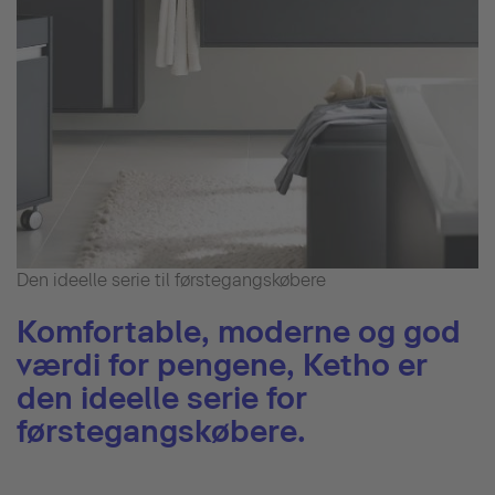
Den ideelle serie til førstegangskøbere
Komfortable, moderne og god
værdi for pengene, Ketho er
den ideelle serie for
førstegangskøbere.