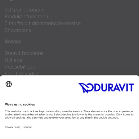
3D tegneprogram
Produktinformation
5 trin fra dit drømmebadeværelse
Showrooms
Service
Duravit brochurer
Nyheder
Pressebilleder
Find forhandler
Kontakt
FAQs
Facebook
Instagram
Pinterest
Linked In
YouTube