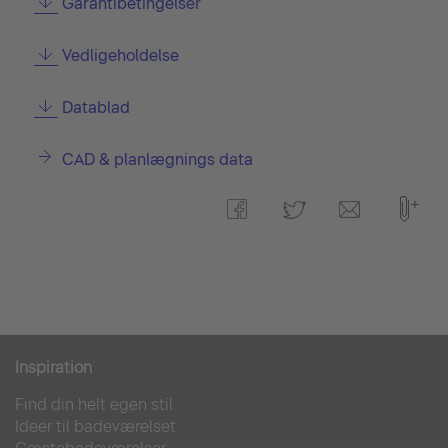
Garantibetingelser
Vedligeholdelse
Datablad
CAD & planlægnings data
Inspiration
Find din helt egen stil
Ideer til badeværelset