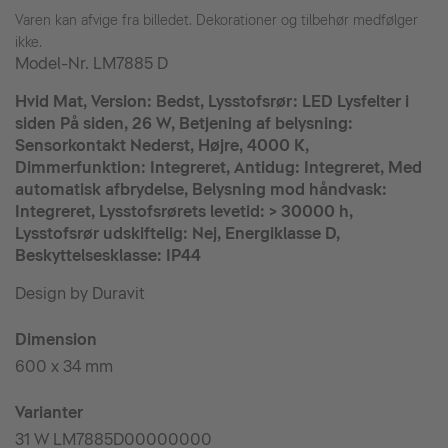
Varen kan afvige fra billedet. Dekorationer og tilbehør medfølger
ikke.
Model-Nr.
LM7885 D
Hvid Mat, Version: Bedst, Lysstofsrør: LED Lysfelter i
siden På siden, 26 W, Betjening af belysning:
Sensorkontakt Nederst, Højre, 4000 K,
Dimmerfunktion: Integreret, Antidug: Integreret, Med
automatisk afbrydelse, Belysning mod håndvask:
Integreret, Lysstofsrørets levetid: > 30000 h,
Lysstofsrør udskiftelig: Nej, Energiklasse D,
Beskyttelsesklasse: IP44
Design by Duravit
Dimension
600 x 34 mm
Varianter
31 W LM7885D00000000