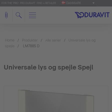
DANMARK
FOR THE 'PRO': PRO.DURAVIT
FIND A RETAILER
Home
Produkter
Alle serier
Universale lys og
spejle
LM7885 D
Universale lys og spejle Spejl