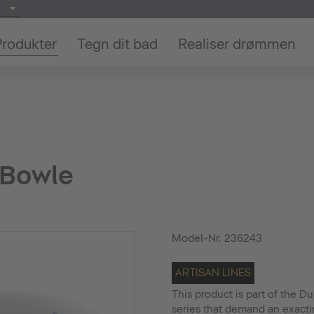
Produkter
Tegn dit bad
Realiser drømmen
 Bowle
Model-Nr.
236243
ARTISAN LINES
This product is part of the Du
series that demand an exact