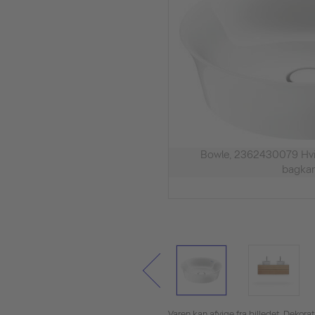
Bowle, 2362430079 Hvid
bagkan
Varen kan afvige fra billedet. Dekora