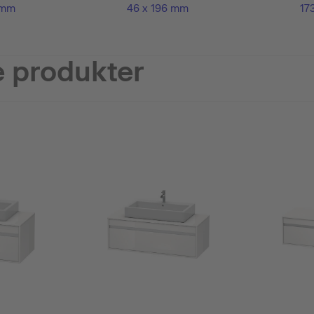
 mm
46 x 196 mm
17
 produkter