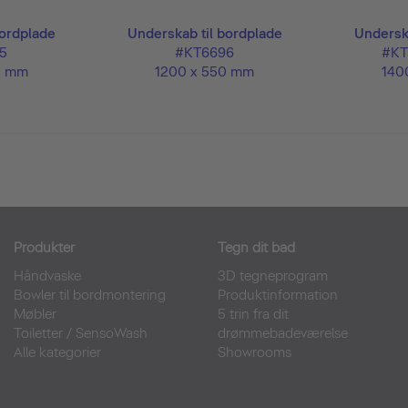
bordplade
Underskab til bordplade
Underska
5
#KT6696
#KT
0 mm
1200 x 550 mm
140
Produkter
Tegn dit bad
Håndvaske
3D tegneprogram
Bowler til bordmontering
Produktinformation
Møbler
5 trin fra dit
Toiletter
/
SensoWash
drømmebadeværelse
Alle kategorier
Showrooms