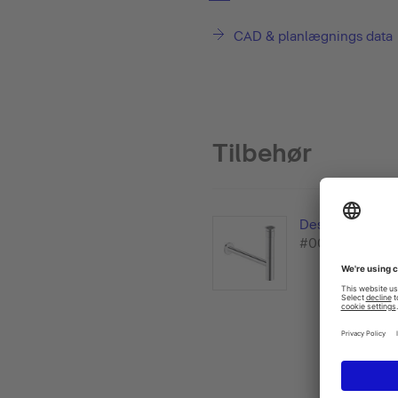
CAD & planlægnings data
Tilbehør
Design vandlås
#005036