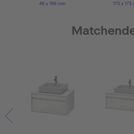
46 x 196 mm
173 x 173
Matchende