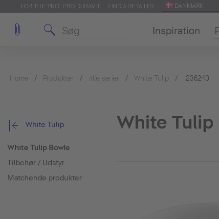
DANMARK
FOR THE 'PRO': PRO.DURAVIT
FIND A RETAILER
Inspiration
Home
Produkter
Alle serier
White Tulip
236243
White Tulip
White Tulip
White Tulip Bowle
Tilbehør / Udstyr
Matchende produkter