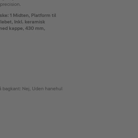
recision.
e: 1 Midten, Platform til
lebet, Inkl. keramisk
l med kappe, 430 mm,
på bagkant: Nej, Uden hanehul