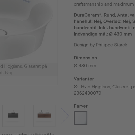
craftsmanship and maximum p
DuraCeram®, Rund, Antal vask
hanehul: Nej, Overløb: Nej, S
bundventil, Inkl. bundventi
Indvendige mål: Ø 430 mm
Design by Philippe Starck
Dimension
Ø 430 mm
 Højglans, Glaseret på
t: Nej
Varianter
Hvid Højglans, Glaseret 
•
2362430079
Farver
tioner og tilbehør medfølger ikke.