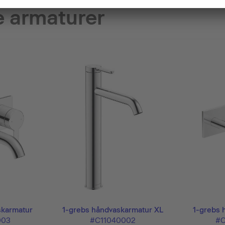
 armaturer
skarmatur
1-grebs håndvaskarmatur XL
1-grebs 
003
#C11040002
#C