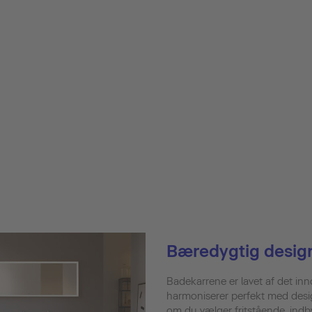
Bæredygtig design
Badekarrene er lavet af det inn
harmoniserer perfekt med desi
om du vælger fritstående, indby