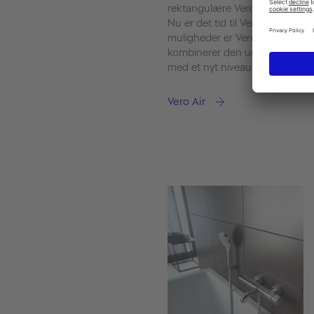
rektangulære Vero serie fra 2001
Nu er det tid til Vero Air: Takk
muligheder er Vero Air en kompl
kombinerer den umiskendelige k
med et nyt niveau af præcision
Vero Air