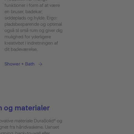
funktioner i form af at være
en bruser, badekar,
siddeplads og hylde. Ergo:
pladsbesparende og optimal
også til små rum og giver dig
mulighed for yderligere
kreativitet i indretningen af
dit badeværelse.
Shower + Bath
 og materialer
ovative materiale DuraSolid® og
gnet fra håndvaskene. Uanset
gning, back-to-wall eller