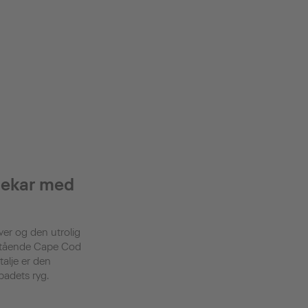
dekar med
er og den utrolig
tstående Cape Cod
talje er den
badets ryg.