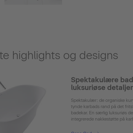
e highlights og designs
Spektakulære ba
luksuriøse detaljer
Spektakulær: de organiske kurv
tynde karbads rand på det fri
badekar. En særlig luksuriøs de
integrerede nakkestøtte på kar