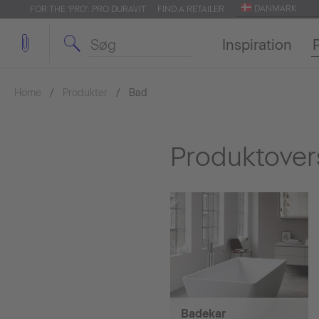
DANMARK
FOR THE 'PRO': PRO.DURAVIT
FIND A RETAILER
Inspiration
Home
Produkter
Bad
Produktover
Badekar