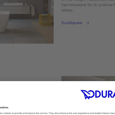
hjørnebadekar får du præcise l
følelse.
DuraSquare
f den klassiske
is og perfekt
tri: Den konsekvent