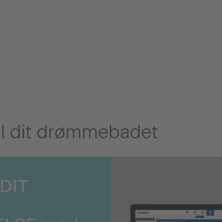
til dit drømmebadet
DIT