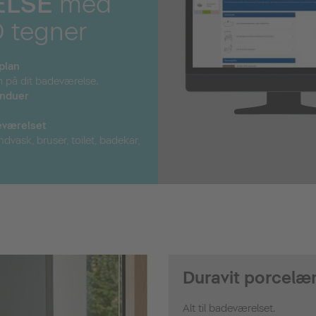
ELSE
med
D tegner
plan
m på dit badeværelse.
vinduer
værelset
vask, bruser, toilet, badekar,
Duravit porcelæ
Alt til badeværelset.