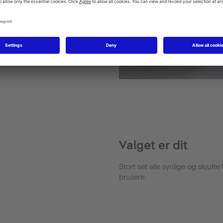
 er en klassiker fra Duravit.
et være nutidens tekniske
et serie til badeværelset der
arakter fra den origianle Vero
 og perfekte proportioner.
Valget er dit
Stort set alle synlige og skjult
brusere.