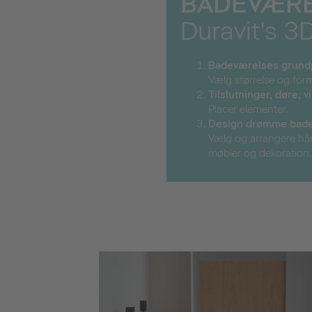
BADEVÆR
Duravit's 3
Badeværelses grund
Vælg størrelse og for
Tilslutninger
, døre, 
Placer elementer.
Desi
gn drømme bade
Vælg og arrangere hånd
møbler og dekoration.
 fritstående