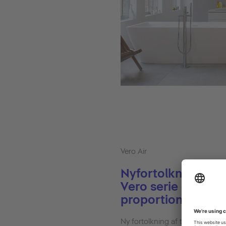
Vero Air
Nyfortolkningen a
Vero serie er præc
proportioneret.
Ny fortolkning af tidløs geome