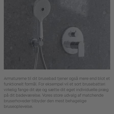
Armaturerne til dit brusebad tjener også mere end blot et
funktionelt formål. For eksempel vil et sort brusebatteri
virkelig fange dit øje og sætte dit eget individuelle præg
på dit badeværelse. Vores store udvalg af matchende
bruserhoveder tilbyder den mest behagelige
bruseoplevelse.