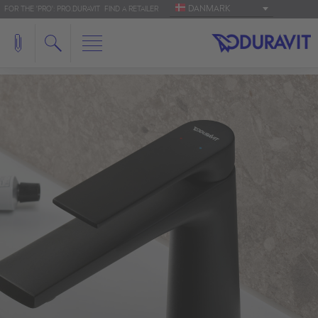
DANMARK
FOR THE 'PRO': PRO.DURAVIT
FIND A RETAILER