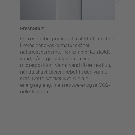
FreshStart
Minu
Den energibesparende FreshStart-funktion
Vore
i vores håndvaskarmatur skåner
er o
naturressourcerne. Her kommer kun koldt
begr
vand, når etgrebsblanderen er i
betyd
midterposition. Varmt vand tilsættes kun,
hånd
når du aktivt drejer grebet til den varme
Det s
side. Dette sænker ikke kun din
samm
energiregning, men reducerer også CO2-
vand
udledningen.
brus
kun 2
vand
samm
Dett
dine 
brus