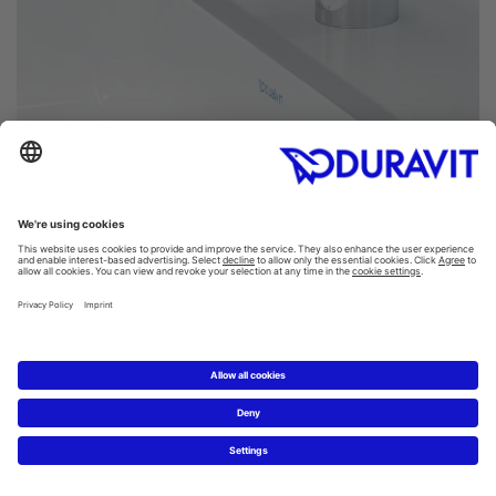
Runde eller afrundede armaturer i dit badeværelse giver
en let og harmonisk atmosfære. De kan bruges på mange
forskellige måder, da de er kendetegnet ved et ret enkelt
og beskedent design. De komplementerer badeværelser
med en rustik indretning lige så perfekt som
badeværelser med et tidløst design. Lige kanter og
firkantede design giver derimod et rent, moderne look.
Sorte armaturer med skarpe linjer har et særligt elegant
udseende
Krom og mat sort