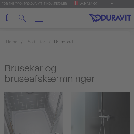
DANMARK
FOR THE 'PRO': PRO.DURAVIT
FIND A RETAILER
Home
Produkter
Brusebad
Brusekar og
bruseafskærmninger