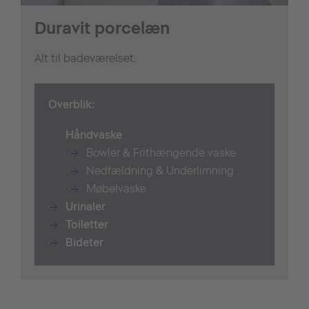
Duravit porcelæn
Alt til badeværelset.
Overblik:
Håndvaske
Bowler & Frithængende vaske
Nedfældning & Underlimning
Møbelvaske
Urinaler
T
oiletter
Bidet
er