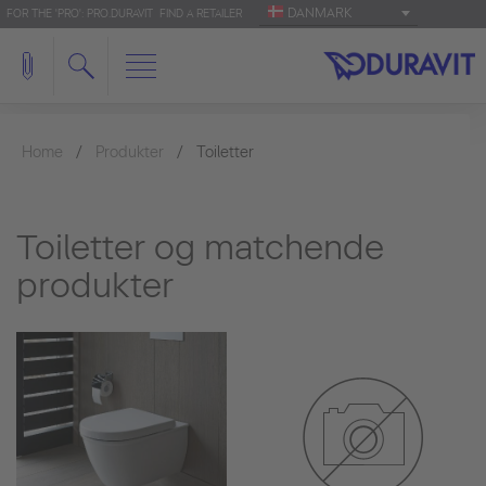
DANMARK
FOR THE 'PRO': PRO.DURAVIT
FIND A RETAILER
Home
Produkter
Toiletter
Toiletter og matchende
produkter