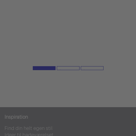
Inspiration
Find din helt egen stil
Ideer til badeværelset