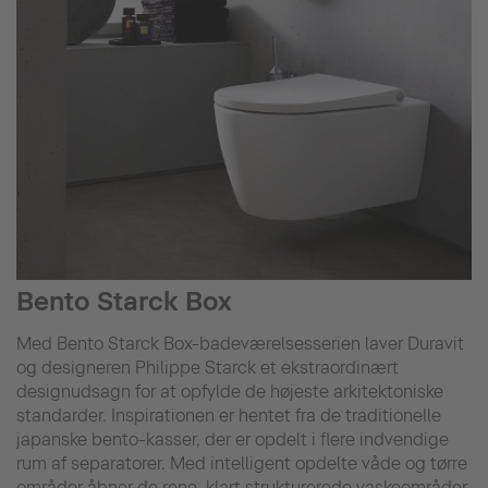
Bento Starck Box
Med Bento Starck Box-badeværelsesserien laver Duravit
og designeren Philippe Starck et ekstraordinært
designudsagn for at opfylde de højeste arkitektoniske
standarder. Inspirationen er hentet fra de traditionelle
japanske bento-kasser, der er opdelt i flere indvendige
rum af separatorer. Med intelligent opdelte våde og tørre
områder åbner de rene, klart strukturerede vaskeområder