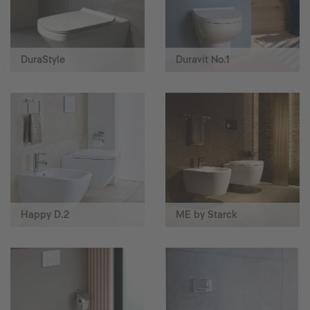
DuraStyle
Duravit No.1
Happy D.2
ME by Starck