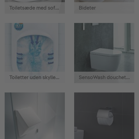
Toiletsæde med softclose
Bideter
Toiletter uden skyllerand
SensoWash douchetoilet