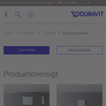
DANMARK
FOR THE 'PRO': PRO.DURAVIT
FIND A RETAILER
Home
Produkter
Toiletter
Betjeningsplader
Læs mere
Se produkter
Produktoversigt