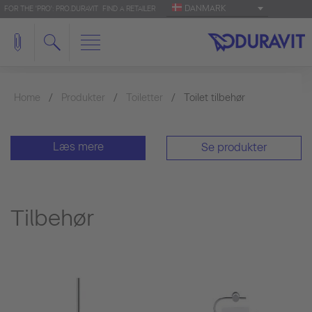
DANMARK
FOR THE 'PRO': PRO.DURAVIT
FIND A RETAILER
Home
Produkter
Toiletter
Toilet tilbehør
Læs mere
Se produkter
Tilbehør