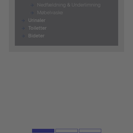
Nedfældning & Underlimning
Møbelvaske
Urinaler
T
oiletter
Bidet
er