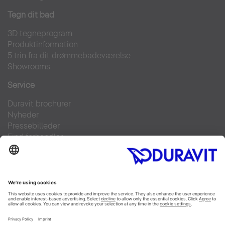
Tegn dit bad
3D tegneprogram
Produktinformation
5 trin fra dit drømmebadeværelse
Showrooms
Service
Duravit brochurer
Nyheder
Pressebilleder
Find forhandler
Kontakt
FAQs
Facebook
Instagram
Pinterest
Linked In