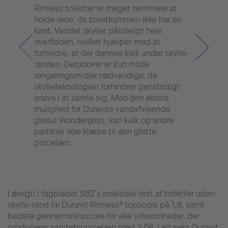
Rimless toiletter er meget nemmere at
Den 
holde rene, da toiletkummen ikke har en
vigti
kant. Vandet skyller pålideligt hele
toile
overfladen, hvilket hjælper med at
bakt
forhindre, at der dannes kalk under skylle-
pato
randen. Derudover er kun milde
Rimle
rengøringsmidler nødvendige, da
og an
skylleteknologien forhindrer genstridigt
inno
snavs i at samle sig. Med den ekstra
skyl
mulighed for Duravits vandafvisende
glas
glasur Wondergliss, kan kalk og andre
effek
partikler ikke klæbe til den glatte
porcelæn.
I øvrigt: I fagbladet SBZ's praktiske test af toiletter uden
skylle-rand fik Duravit Rimless® topscore på 1,9, samt
bedste gennemsnitsscore for alle virksomheder, der
producerer sanitetsporcelæn med 2,08. I alt seks Duravit