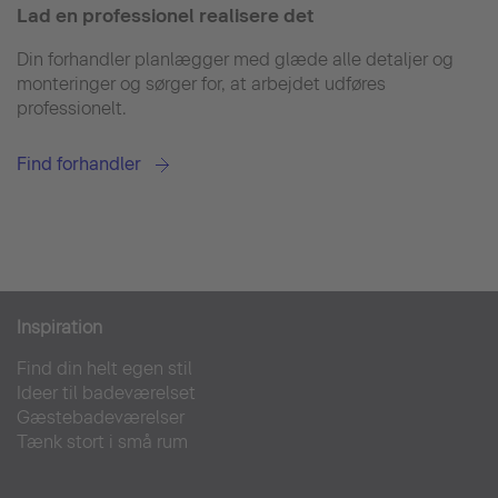
Lad en professionel realisere det
Din forhandler planlægger med glæde alle detaljer og
monteringer og sørger for, at arbejdet udføres
professionelt.
Find forhandler
Inspiration
Find din helt egen stil
Ideer til badeværelset
Gæstebadeværelser
Tænk stort i små rum