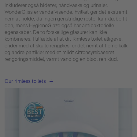
inkluderer også bideter, håndvaske og urinaler.
WonderGliss er vandafvisende, hvilket gør det ekstremt
nem at holde, da ingen genstridige rester kan klæbe til
den, mens HygieneGlaze også har antibakterielle
egenskaber. De to forskellige glasurer kan ikke
kombineres. I tilfælde af at dit Rimless toilet alligevel
ender med at skulle rengøres, er det nemt at fjerne kalk
og andre partikler med et mildt citronsyrebaseret
rengøringsmiddel, varmt vand og en blød, ren klud.
Our rimless toilets