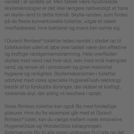
vandet i at sprøjte ud. Men takket være nyudviklede
skylleteknologier er det ikke længere nødvendigt at have
en skylle-rand til dette formål. Skylle-randen, som findes
på de fleste konventionelle toiletter, udgør et ideelt
overfladeareal, hvor bakterier og snavs kan samle sig.
I Duravit Rimless® toiletter ledes vandet i stedet op til
toiletkanten uden at løbe over takket være den effektive
og kraftige vandgennemstrømning. Hele overfladen
skylles med vand ved hver skyl, selv med små mængder
vand, og renser alt i processen og giver maksimal
hygiejne og renlighed. Skyllemekanismen i toiletter
udstyret med vores specielle HygieneFlush-teknologi
består af to forskudte åbninger, der skaber et kraftigt,
roterende skyl, der aldrig vil resultere i sprøjt.
Vores Rimless toiletter kan også fås med forskellige
glasurer. Hvis du for eksempel går med et Duravit
Rimless® toilet, kan du vælge mellem vores innovative
HygieneGlaze og WonderGliss belægningen.
Sidstnævnte fås til alle serier undtagen D-Code og det