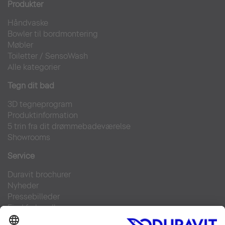
Produkter
Håndvaske
Bowler til bordmontering
Møbler
Toiletter
/
SensoWash
Alle kategorier
Tegn dit bad
3D tegneprogram
Produktinformation
5 trin fra dit drømmebadeværelse
Showrooms
Service
Duravit brochurer
Nyheder
Pressebilleder
Find forhandler
Kontakt