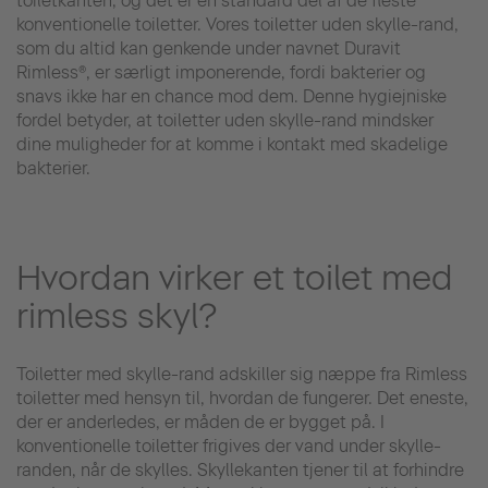
toiletkanten, og det er en standard del af de fleste
konventionelle toiletter. Vores toiletter uden skylle-rand,
som du altid kan genkende under navnet Duravit
Rimless®, er særligt imponerende, fordi bakterier og
snavs ikke har en chance mod dem. Denne hygiejniske
fordel betyder, at toiletter uden skylle-rand mindsker
dine muligheder for at komme i kontakt med skadelige
bakterier.
Hvordan virker et toilet med
rimless skyl?
Toiletter med skylle-rand adskiller sig næppe fra Rimless
toiletter med hensyn til, hvordan de fungerer. Det eneste,
der er anderledes, er måden de er bygget på. I
konventionelle toiletter frigives der vand under skylle-
randen, når de skylles. Skyllekanten tjener til at forhindre