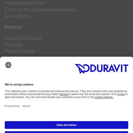
Produktinformation
5 trin fra dit drømmebadeværelse
Showrooms
Service
Duravit brochurer
Nyheder
Pressebilleder
Find forhandler
Kontakt
FAQs
Facebook
Instagram
Pinterest
Linked In
YouTube