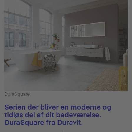
DuraSquare
Serien der bliver en moderne og
tidløs del af dit badeværelse.
DuraSquare fra Duravit.