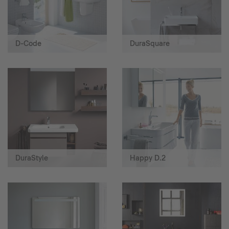
D-Code
DuraSquare
DuraStyle
Happy D.2