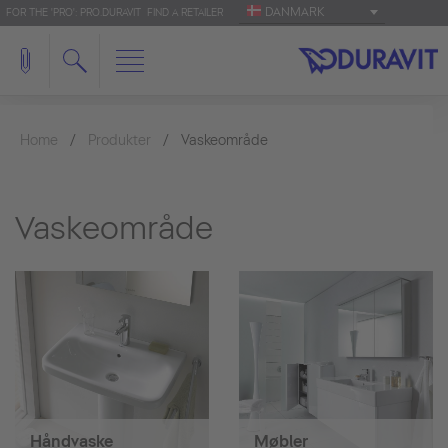
DANMARK
FOR THE 'PRO': PRO.DURAVIT
FIND A RETAILER
Home
Produkter
Vaskeområde
Vaskeområde
Håndvaske
Møbler