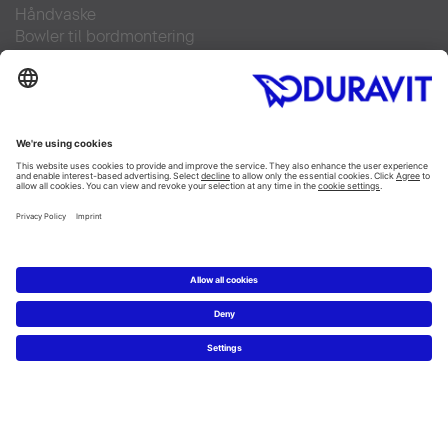
Håndvaske
Bowler til bordmontering
Møbler
Toiletter
/
SensoWash
Alle kategorier
Tegn dit bad
3D tegneprogram
Produktinformation
5 trin fra dit drømmebadeværelse
Showrooms
Service
Duravit brochurer
Nyheder
Pressebilleder
Find forhandler
Kontakt
FAQs