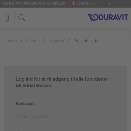
DANMARK
FOR THE 'PRO': PRO.DURAVIT
FIND A RETAILER
Home
Service
Nyheder
Pressebilleder
Log ind for at få adgang til alle funktioner i
billeddatabasen.
Konto exit