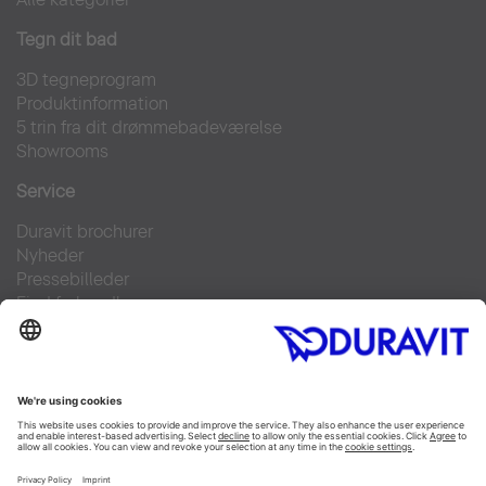
Tegn dit bad
3D tegneprogram
Produktinformation
5 trin fra dit drømmebadeværelse
Showrooms
Service
Duravit brochurer
Nyheder
Pressebilleder
Find forhandler
Kontakt
FAQs
Facebook
Instagram
Pinterest
Linked In