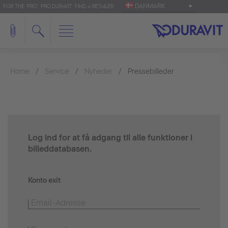
DANMARK
FOR THE 'PRO': PRO.DURAVIT
FIND A RETAILER
Home
Service
Nyheder
Pressebilleder
Log ind for at få adgang til alle funktioner i
billeddatabasen.
Konto exit