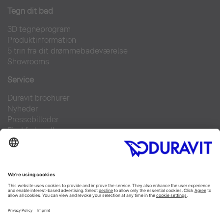
Tegn dit bad
3D tegneprogram
Produktinformation
5 trin fra dit drømmebadeværelse
Showrooms
Service
Duravit brochurer
Nyheder
Pressebilleder
Find forhandler
Kontakt
FAQs
Facebook
Instagram
Pinterest
Linked In
YouTube