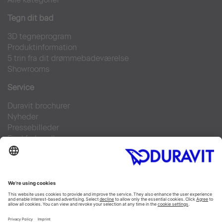
Tegn dit bad
3D tegneprogram
Produktinformation
5 trin fra dit drømmebadeværelse
Showrooms
Service
Duravit brochurer
Nyheder
Pressebilleder
Find forhandler
Kontakt
FAQs
Facebook
Instagram
Pinterest
Linked In