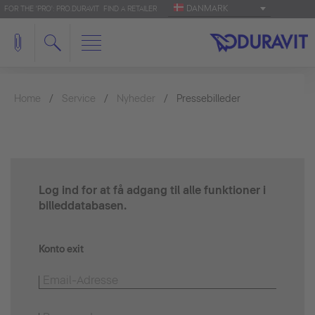
DANMARK
FOR THE 'PRO': PRO.DURAVIT
FIND A RETAILER
Home
Service
Nyheder
Pressebilleder
Log ind for at få adgang til alle funktioner i
billeddatabasen.
Konto exit