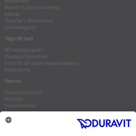
Håndvaske
Bowler til bordmontering
Møbler
Toiletter
/
SensoWash
Alle kategorier
Tegn dit bad
3D tegneprogram
Produktinformation
5 trin fra dit drømmebadeværelse
Showrooms
Service
Duravit brochurer
Nyheder
Pressebilleder
Find forhandler
Kontakt
FAQs