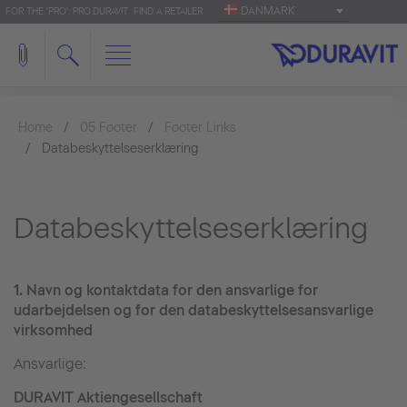
DANMARK
FOR THE 'PRO': PRO.DURAVIT
FIND A RETAILER
Home
05 Footer
Footer Links
Databeskyttelseserklæring
Databeskyttelseserklæring
1.
Navn og kontaktdata for den ansvarlige for
udarbejdelsen og for den databeskyttelsesansvarlige
virksomhed
Ansvarlige:
DURAVIT Aktiengesellschaft