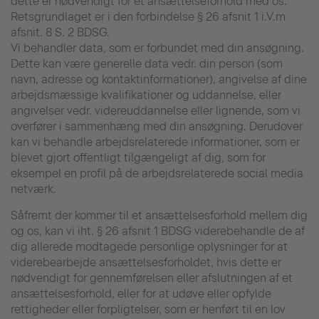
dette er nødvendigt for et ansættelseforhold med os.
Retsgrundlaget er i den forbindelse § 26 afsnit 1 i.V.m
afsnit. 8 S. 2 BDSG.
Vi behandler data, som er forbundet med din ansøgning.
Dette kan være generelle data vedr. din person (som
navn, adresse og kontaktinformationer), angivelse af dine
arbejdsmæssige kvalifikationer og uddannelse, eller
angivelser vedr. videreuddannelse eller lignende, som vi
overfører i sammenhæng med din ansøgning. Derudover
kan vi behandle arbejdsrelaterede informationer, som er
blevet gjort offentligt tilgængeligt af dig, som for
eksempel en profil på de arbejdsrelaterede social media
netværk.
Såfremt der kommer til et ansættelsesforhold mellem dig
og os, kan vi iht. § 26 afsnit 1 BDSG viderebehandle de af
dig allerede modtagede personlige oplysninger for at
viderebearbejde ansættelsesforholdet, hvis dette er
nødvendigt for gennemførelsen eller afslutningen af et
ansættelsesforhold, eller for at udøve eller opfylde
rettigheder eller forpligtelser, som er henført til en lov