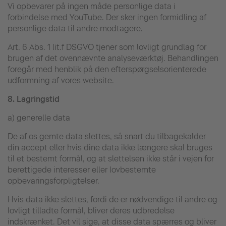
Vi opbevarer på ingen måde personlige data i
forbindelse med YouTube. Der sker ingen formidling af
personlige data til andre modtagere.
Art. 6 Abs. 1 lit.f DSGVO tjener som lovligt grundlag for
brugen af det ovennævnte analyseværktøj. Behandlingen
foregår med henblik på den efterspørgselsorienterede
udformning af vores website.
8.
Lagringstid
a) generelle data
De af os gemte data slettes, så snart du tilbagekalder
din accept eller hvis dine data ikke længere skal bruges
til et bestemt formål, og at slettelsen ikke står i vejen for
berettigede interesser eller lovbestemte
opbevaringsforpligtelser.
Hvis data ikke slettes, fordi de er nødvendige til andre og
lovligt tilladte formål, bliver deres udbredelse
indskrænket. Det vil sige, at disse data spærres og bliver