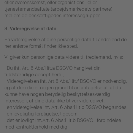
eller overenskomst, eller organistions- eller
tjenestemandsaftale (arbejdsmarkedets partnere)
mellem de beskæftigedes interessegrupper.
3.
Videregivelse af data
En videregivelse af dine personlige data til andre end de
her anførte formål finder ikke sted.
Vi giver kun personlige data videre til tredjemand, hvis:
· Du iht. Art. 6 Abs.1 lit.a DSGVO har givet din
fuldstændige accept hertil,
· Videregivelsen iht. Art.6 Abs.1 lit.f DSGVO er nødvendig,
og at der ikke er nogen grund til an antagelse af, at du
kunne have nogen betydelig beskyttelsesværdig
interesse i, at dine data ikke bliver videregivet.
· en videregivelse iht. Art. 6 Abs.1 lit.c DSGVO begrundes
i en lovpligtig forpligelse, ligesom
· det er lovligt iht.Art. 6 Abs.1 lit.b DSGVO i forbindelse
med kontraktforhold med dig.