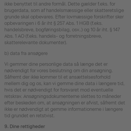
ikke benyttet til andre formål. Dette gælder f.eks. for
brugerdata, som af handelsmæssige eller skatteretslige
grunde skal opbevares. Efter lovmæssige forskrifter sker
opbevaringen i 6 år iht § 257 Abs. 1 HGB (f.eks.
handelsbreve, bogføringsbilag, osv..) og 10 år iht. § 147
Abs. 1 AO (f.eks. handels- og forretningsbreve,
skatterelevante dokumenter).
b) data fra ansøgere
Vi gemmer dine personlige data så længe det er
nødvendigt for vores beslutning om din ansøgning.
Såfremt der ikke kommer til et ansættelsesforhold
mellem dig og os, kan vi gemme dine data i længere tid,
hvis det er nødvendigt for forsvaret mod eventuelle
retskrav. Ansøgningsdokumenterne slettes to måneder
efter beskeden om, at ansøgningen er afvist, såfremt det
ikke er nødvendigt at gemme informationerne i længere
tid grundet en retstvist.
9.
Dine rettigheder