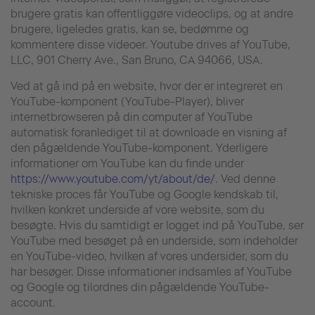
brugere gratis kan offentliggøre videoclips, og at andre
brugere, ligeledes gratis, kan se, bedømme og
kommentere disse videoer. Youtube drives af YouTube,
LLC, 901 Cherry Ave., San Bruno, CA 94066, USA.
Ved at gå ind på en website, hvor der er integreret en
YouTube-komponent (YouTube-Player), bliver
internetbrowseren på din computer af YouTube
automatisk foranlediget til at downloade en visning af
den pågældende YouTube-komponent. Yderligere
informationer om YouTube kan du finde under
https://www.youtube.com/yt/about/de/
. Ved denne
tekniske proces får YouTube og Google kendskab til,
hvilken konkret underside af vore website, som du
besøgte. Hvis du samtidigt er logget ind på YouTube, ser
YouTube med besøget på en underside, som indeholder
en YouTube-video, hvilken af vores undersider, som du
har besøger. Disse informationer indsamles af YouTube
og Google og tilordnes din pågældende YouTube-
account.