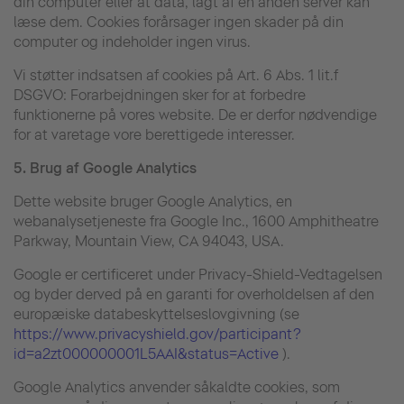
din computer eller at data, lagt af en anden server kan
læse dem. Cookies forårsager ingen skader på din
computer og indeholder ingen virus.
Vi støtter indsatsen af cookies på Art. 6 Abs. 1 lit.f
DSGVO: Forarbejdningen sker for at forbedre
funktionerne på vores website. De er derfor nødvendige
for at varetage vore berettigede interesser.
5.
Brug af Google Analytics
Dette website bruger Google Analytics, en
webanalysetjeneste fra Google Inc., 1600 Amphitheatre
Parkway, Mountain View, CA 94043, USA.
Google er certificeret under Privacy-Shield-Vedtagelsen
og byder derved på en garanti for overholdelsen af den
europæiske databeskyttelseslovgivning (se
https://www.privacyshield.gov/participant?
id=a2zt000000001L5AAI&status=Active
).
Google Analytics anvender såkaldte cookies, som