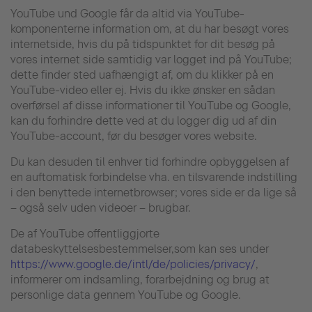
YouTube und Google får da altid via YouTube-
komponenterne information om, at du har besøgt vores
internetside, hvis du på tidspunktet for dit besøg på
vores internet side samtidig var logget ind på YouTube;
dette finder sted uafhængigt af, om du klikker på en
YouTube-video eller ej. Hvis du ikke ønsker en sådan
overførsel af disse informationer til YouTube og Google,
kan du forhindre dette ved at du logger dig ud af din
YouTube-account, før du besøger vores website.
Du kan desuden til enhver tid forhindre opbyggelsen af
en auftomatisk forbindelse vha. en tilsvarende indstilling
i den benyttede internetbrowser; vores side er da lige så
– også selv uden videoer – brugbar.
De af YouTube offentliggjorte
databeskyttelsesbestemmelser,som kan ses under
https://www.google.de/intl/de/policies/privacy/
,
informerer om indsamling, forarbejdning og brug at
personlige data gennem YouTube og Google.