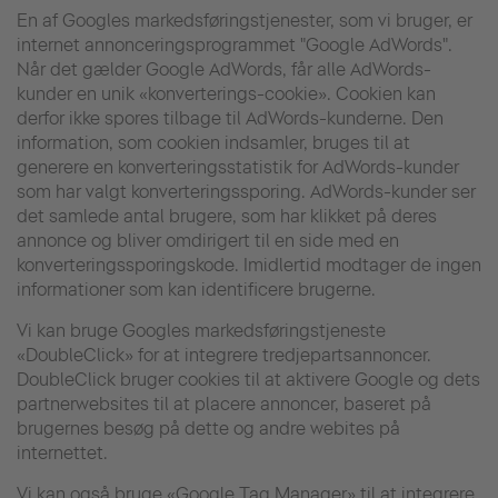
En af Googles markedsføringstjenester, som vi bruger, er
internet annonceringsprogrammet "Google AdWords".
Når det gælder Google AdWords, får alle AdWords-
kunder en unik «konverterings-cookie». Cookien kan
derfor ikke spores tilbage til AdWords-kunderne. Den
information, som cookien indsamler, bruges til at
generere en konverteringsstatistik for AdWords-kunder
som har valgt konverteringssporing. AdWords-kunder ser
det samlede antal brugere, som har klikket på deres
annonce og bliver omdirigert til en side med en
konverteringssporingskode. Imidlertid modtager de ingen
informationer som kan identificere brugerne.
Vi kan bruge Googles markedsføringstjeneste
«DoubleClick» for at integrere tredjepartsannoncer.
DoubleClick bruger cookies til at aktivere Google og dets
partnerwebsites til at placere annoncer, baseret på
brugernes besøg på dette og andre webites på
internettet.
Vi kan også bruge «Google Tag Manager» til at integrere