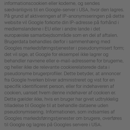
informationscookien eller koderne, og sendes
sædvanligvis til en Google-server i USA, hvor den lagres.
På grund af aktiveringen af IP-anonymiseringen på dette
website vil Google forkorte din IP-adresse på forhånd i
medlemslandene i EU eller i andre lande i det
europæiske samarbejdsområde som en del af aftalen.
Brugerdata behandles derfor i sammenhæng med
Googles markedsføringstjenester i pseudonymisert form;
det vil sige, at Google for eksempel ikke lagrer og
behandler navnene eller e-mail-adresserne for brugerne,
og heller ikke de relevante cookierelaterede data i
pseudonyme brugerprofiler. Dette betyder, at annoncer
fra Google hverken bliver administreret og vist for en
specifik identificeret person, eller for indehaveren af
cookien, uanset hvem denne indehaver af cookien er.
Dette gælder ikke, hvis en bruger har givet udtrykkelig
tilladelse til Google til at behandle dataene uden
pseudonymisering. Informationen, som indsamles af
Googles markedsføringstjenester om brugere, overføres
til Google og lagres på Googles servere i USA.