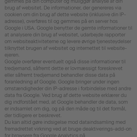
gemmes på din computer og muliggør analyse af din
brug af websitet. De informationer, der genereres via
cookien om din brug af dette website (inklusive din IP-
adresse), overføres til og gemmes på en server hos
Google i USA. Google benytter de gemte informationer til
at analysere din brug af websitet, udarbejde rapporter
om websiteaktiviteterne og levere øvrige tjenesteydelser
tilknyttet brugen af websitet og internettet til website-
ejeren.
Google overfører eventuelt også disse informationer til
tredjemand, såfremt dette er lovmæssigt foreskrevet
eller såfremt tredjemand behandler disse data på
foranledning af Google. Google bringer under ingen
omstændigheder din IP-adresse i forbindelse med andre
data fra Google. Ved brug af dette website erklærer du
dig indforstået med, at Google behandler de data, som
er indsamlet om dig, og på den måde og til det formål,
der tidligere er beskrevet.
Du kan altid gøre indsigelse mod dataindsamling med
fremadrettet virkning ved at bruge deaktiverings-add-on
for browsere fra Google Analytics på