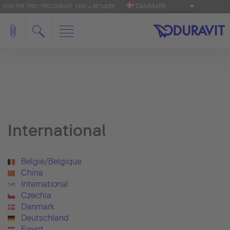
DANMARK
FOR THE 'PRO': PRO.DURAVIT
FIND A RETAILER
International
België/Belgique
China
International
Czechia
Danmark
Deutschland
Egypt