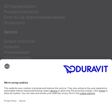
3D tegneprogram
Produktinformation
5 trin fra dit drømmebadeværelse
Showrooms
Service
Duravit brochurer
Nyheder
Pressebilleder
Find forhandler
Kontakt
FAQs
Facebook
Instagram
Pinterest
Linked In
YouTube