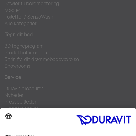
Bowler til bordmontering
Møbler
Toiletter
/
SensoWash
Alle kategorier
Tegn dit bad
3D tegneprogram
Produktinformation
5 trin fra dit drømmebadeværelse
Showrooms
Service
Duravit brochurer
Nyheder
Pressebilleder
Find forhandler
Kontakt
FAQs