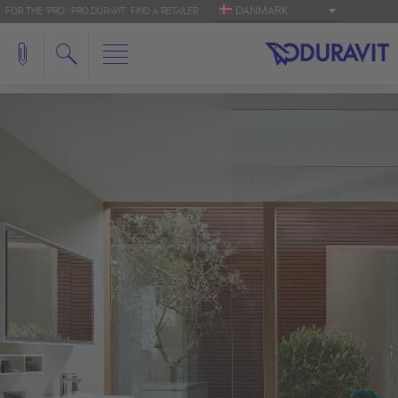
DANMARK
FOR THE 'PRO': PRO.DURAVIT
FIND A RETAILER