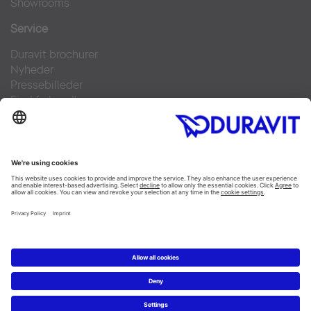
Showrooms
Service
Duravit brochurer
Nyheder
Pressebilleder
Find forhandler
Kontakt
FAQs
Facebook
Instagram
Pinterest
Linked In
YouTube
Copyright © 2026 Duravit AG
Impressum
|
Databeskyttelseserklæring
|
Cookie settings
Danmark