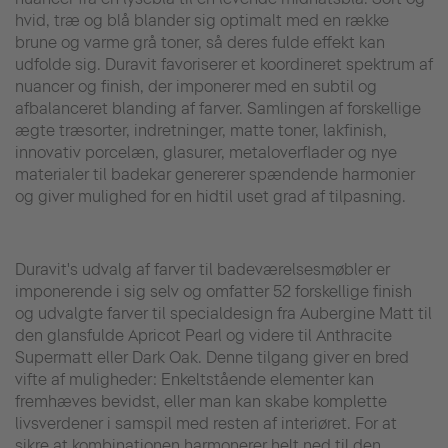
hvid, træ og blå blander sig optimalt med en række
brune og varme grå toner, så deres fulde effekt kan
udfolde sig. Duravit favoriserer et koordineret spektrum af
nuancer og finish, der imponerer med en subtil og
afbalanceret blanding af farver. Samlingen af forskellige
ægte træsorter, indretninger, matte toner, lakfinish,
innovativ porcelæn, glasurer, metaloverflader og nye
materialer til badekar genererer spændende harmonier
og giver mulighed for en hidtil uset grad af tilpasning.
Duravit's udvalg af farver til badeværelsesmøbler er
imponerende i sig selv og omfatter 52 forskellige finish
og udvalgte farver til specialdesign fra Aubergine Matt til
den glansfulde Apricot Pearl og videre til Anthracite
Supermatt eller Dark Oak. Denne tilgang giver en bred
vifte af muligheder: Enkeltstående elementer kan
fremhæves bevidst, eller man kan skabe komplette
livsverdener i samspil med resten af interiøret. For at
sikre at kombinationen harmonerer helt ned til den