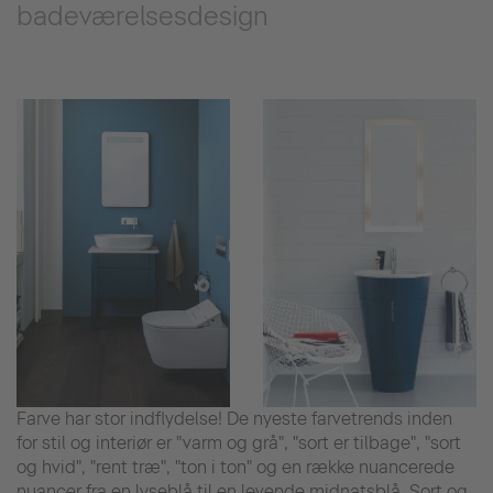
badeværelsesdesign
Farve har stor indflydelse! De nyeste farvetrends inden
for stil og interiør er "varm og grå", "sort er tilbage", "sort
og hvid", "rent træ", "ton i ton" og en række nuancerede
nuancer fra en lyseblå til en levende midnatsblå. Sort og