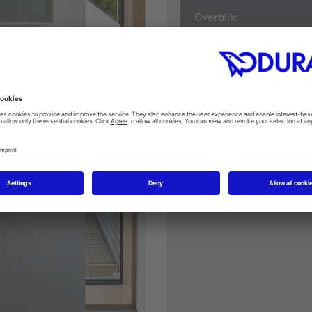
Overblik:
Håndvaske
Bowler & Frithæ
Nedfældning & U
Møbelvaske
Urinaler
T
oiletter
Bidet
er