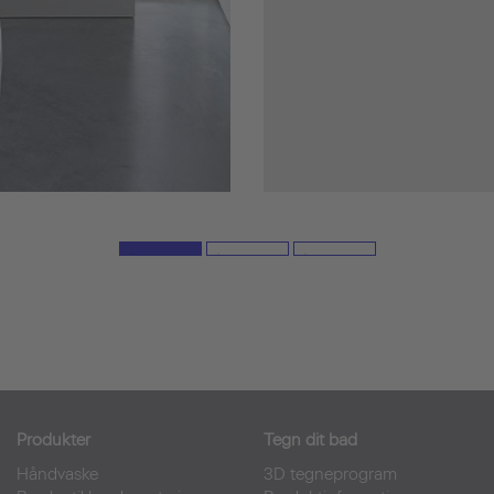
Produkter
Tegn dit bad
Håndvaske
3D tegneprogram