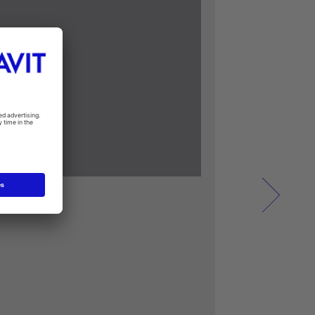
ngende vaske
nderlimning