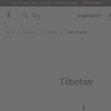
DANMARK
FOR THE 'PRO': PRO.DURAVIT
FIND A RETAILER
Inspiration
Home
Produkter
Toiletter
Toilet tilbehør
Tilbehør