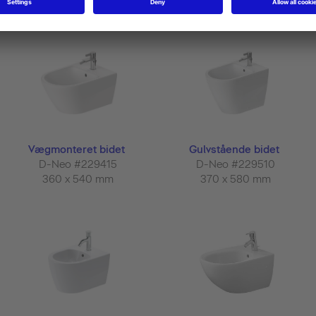
Vægmonteret bidet
Gulvstående bidet
D-Neo #229415
D-Neo #229510
360 x 540 mm
370 x 580 mm