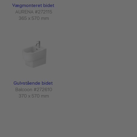
Vægmonteret bidet
AURENA #272115
365 x 570 mm
Gulvstående bidet
Balcoon #272610
370 x 570 mm