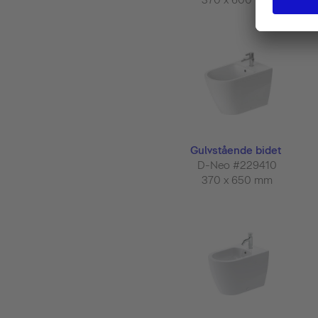
Gulvstående bidet
D-Neo #229410
370 x 650 mm