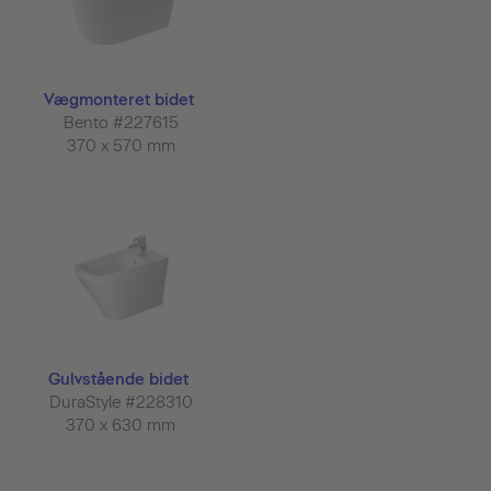
Vægmonteret bidet
Bento #227615
370 x 570 mm
Gulvstående bidet
DuraStyle #228310
370 x 630 mm