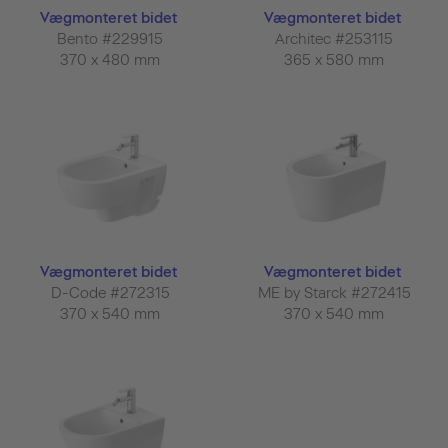
Vægmonteret bidet
Vægmonteret bidet
Bento #229915
Architec #253115
370 x 480 mm
365 x 580 mm
Vægmonteret bidet
Vægmonteret bidet
D-Code #272315
ME by Starck #272415
370 x 540 mm
370 x 540 mm