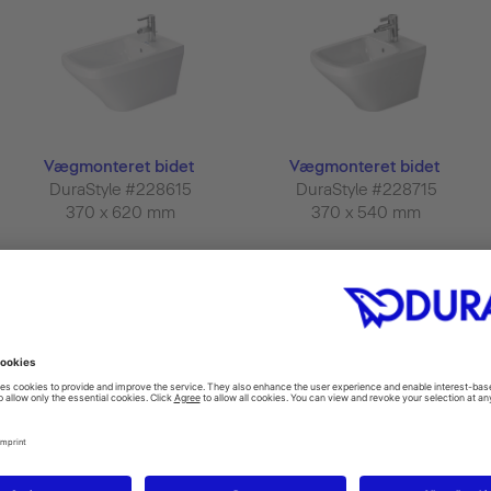
Vægmonteret bidet
Vægmonteret bidet
DuraStyle #228615
DuraStyle #228715
370 x 620 mm
370 x 540 mm
Vægmonteret bidet
Gulvstående bidet
ME by Starck #229015
White Tulip #229310
370 x 480 mm
370 x 580 mm