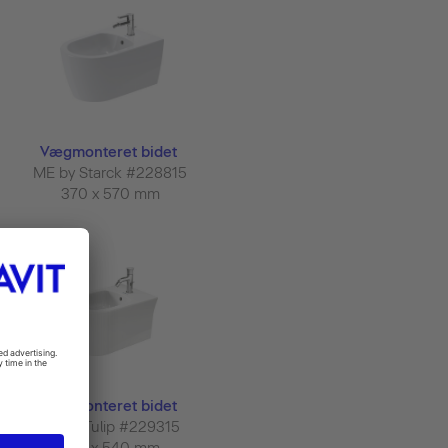
Vægmonteret bidet
ME by Starck #228815
370 x 570 mm
Vægmonteret bidet
White Tulip #229315
370 x 540 mm