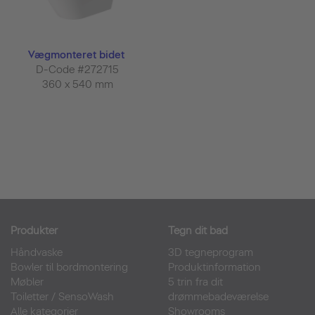
Vægmonteret bidet
D-Code #272715
360 x 540 mm
Produkter
Tegn dit bad
Håndvaske
3D tegneprogram
Bowler til bordmontering
Produktinformation
Møbler
5 trin fra dit
Toiletter
/
SensoWash
drømmebadeværelse
Alle kategorier
Showrooms