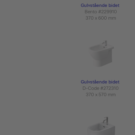
Gulvstående bidet
Bento #229910
370 x 600 mm
Gulvstående bidet
D-Code #272310
370 x 570 mm