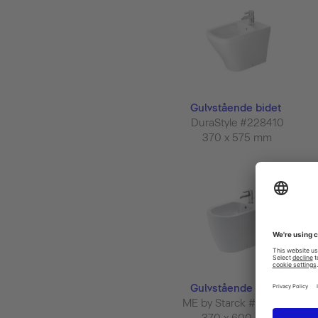
Gulvstående bidet
DuraStyle #228410
370 x 575 mm
Gulvstående bidet
ME by Starck #228910
370 x 600 mm