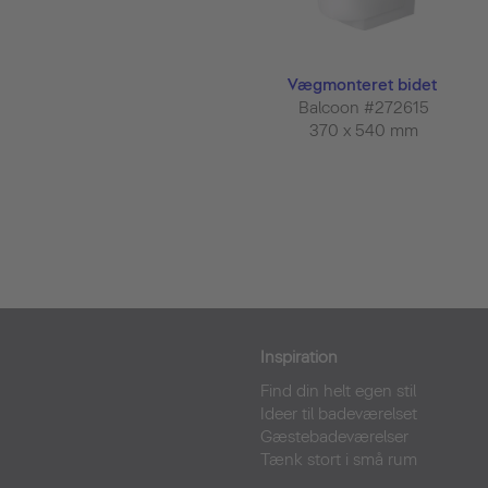
Vægmonteret bidet
Balcoon #272615
370 x 540 mm
Inspiration
Find din helt egen stil
Ideer til badeværelset
Gæstebadeværelser
Tænk stort i små rum