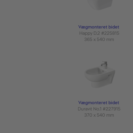
Vægmonteret bidet
Happy D.2 #225815
365 x 540 mm
Vægmonteret bidet
Duravit No.1 #227915
370 x 540 mm