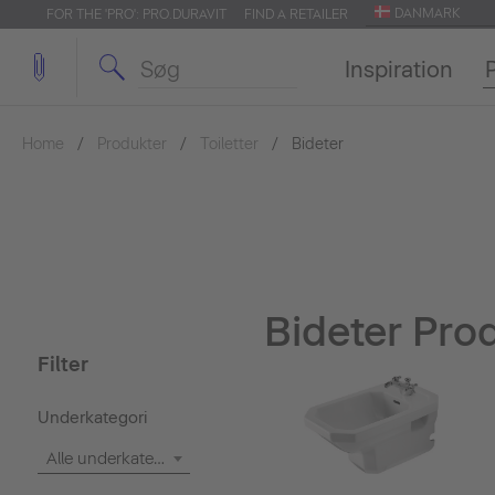
DANMARK
FOR THE 'PRO': PRO.DURAVIT
FIND A RETAILER
Inspiration
Home
Produkter
Toiletter
Bideter
Bideter Pro
Filter
Underkategori
Alle underkategorier