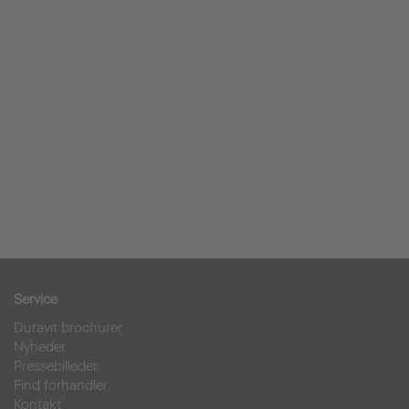
Service
Duravit brochurer
Nyheder
Pressebilleder
Find forhandler
Kontakt