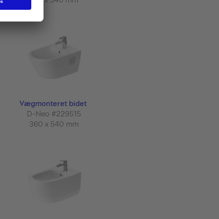
Vægmonteret bidet
D-Neo #229515
360 x 540 mm