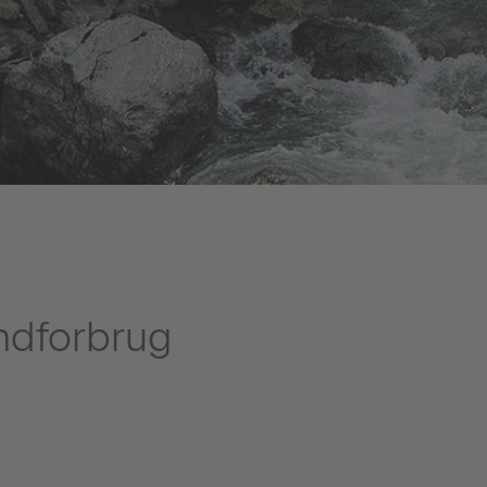
andforbrug
 en nøglekomponent i vores strategi. Dette vedrører både selve frem
per slutbrugeren med at bevare denne naturressource.