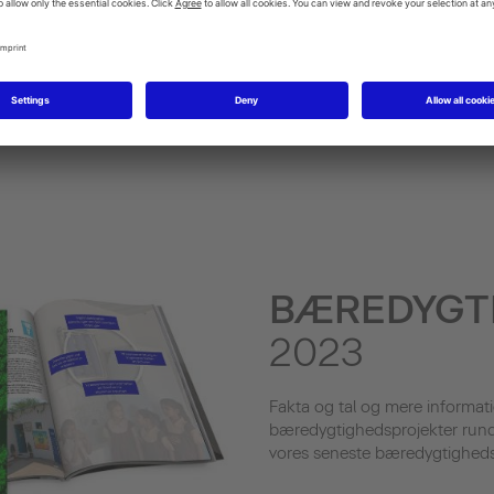
procent.
produkter til et gennemsnit
på 30 procent.
BÆREDYGT
2023
Fakta og tal og mere informa
bæredygtighedsprojekter rundt
vores seneste bæredygtigheds