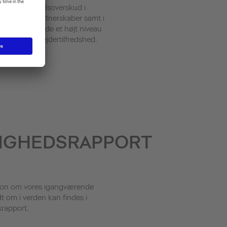
virksomhedsoverskud i
globale partnerskaber samt i
at opretholde et højt niveau
af medarbejdertilfredshed.
IGHEDSRAPPORT
tion om vores igangværende
 om i verden kan findes i
rapport.