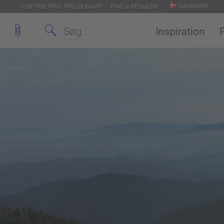
DANMARK
FOR THE 'PRO': PRO.DURAVIT
FIND A RETAILER
Inspiration