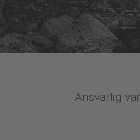
Ansvarlig v
At håndtere vand ansvarligt er
produktoptimeringer, der hjæl