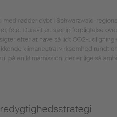
 med rødder dybt i Schwarzwald-regione
ør, føler Duravit en særlig forpligtelse ov
igter efter at have så lidt CO2-udligning
ukkende klimaneutral virksomhed rundt om
 hul på en klimamission, der er lige så am
æredygtighedsstrategi