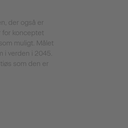
n, der også er
er for konceptet
 som muligt. Målet
 i verden i 2045.
bitiøs som den er