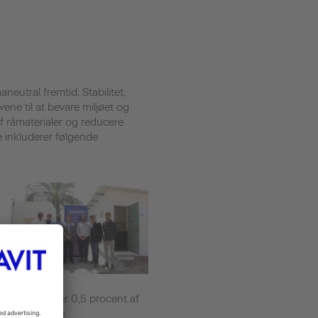
neutral fremtid. Stabilitet,
ene til at bevare miljøet og
f råmaterialer og reducere
e inkluderer følgende
Vi investerer 0,5 procent af
vores årlige