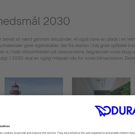
hedsmål 2030
 bevist sit værd gennem årtusinder, vil også have en plads i en klima
materialer giver egenskaber, der fra starten i høj grad opfylder krav
rer vi i hele virksomheden på ressourcerne, begrænser vores brug a
gt. I 2030 skal en vigtig milepæl nås for vores klimamission. Dett
Vi reducerer vores globale
Vi øger andelen af
CO2-udledning med 20
genbrugsmaterialer i vores