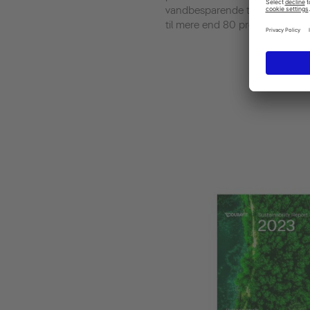
vandbesparende teknologier
til mere end 80 procent.