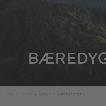
BÆREDYG
Home
Service
Firmaet
Grøn leverandør