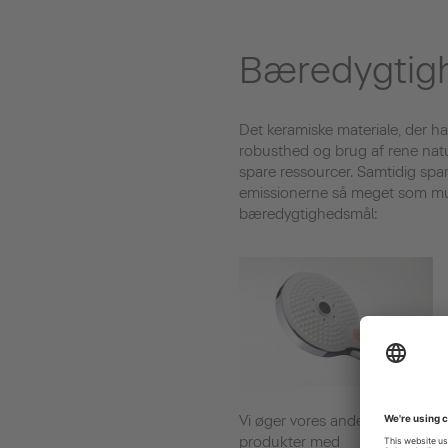
Bæredygtig
Det keramiske materiale, der har
robusthed og brug af rene natur
spare ressourcer. Samtidig spa
emissionerne så meget som muli
bæredygtighedsmål:
Vi øger vores andel af
produkter med