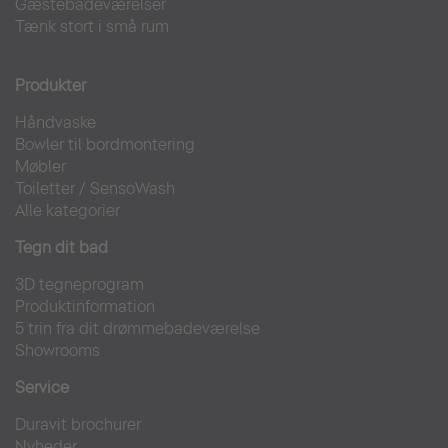
Gæstebadeværelser
Tænk stort i små rum
Produkter
Håndvaske
Bowler til bordmontering
Møbler
Toiletter
/
SensoWash
Alle kategorier
Tegn dit bad
3D tegneprogram
Produktinformation
5 trin fra dit drømmebadeværelse
Showrooms
Service
Duravit brochurer
Nyheder