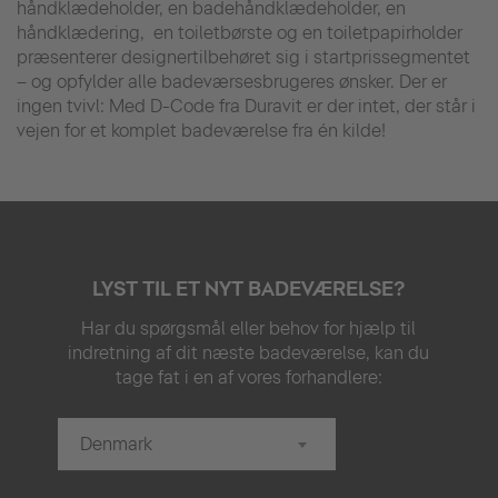
håndklædeholder, en badehåndklædeholder, en
håndklædering, en toiletbørste og en toiletpapirholder
præsenterer designertilbehøret sig i startprissegmentet
– og opfylder alle badeværsesbrugeres ønsker. Der er
ingen tvivl: Med D-Code fra Duravit er der intet, der står i
vejen for et komplet badeværelse fra én kilde!
LYST TIL ET NYT BADEVÆRELSE?
Har du spørgsmål eller behov for hjælp til
indretning af dit næste badeværelse, kan du
tage fat i en af vores forhandlere:
Denmark