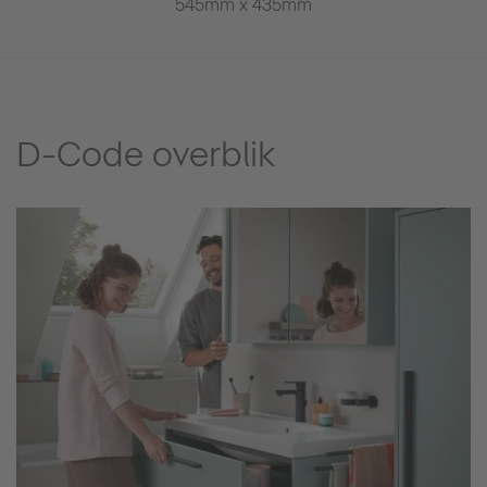
69mm
545mm x 435mm
650mm x
D-Code overblik