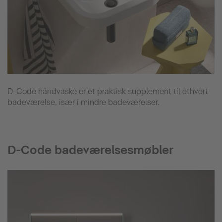
D-Code håndvaske er et praktisk supplement til ethvert
badeværelse, især i mindre badeværelser.
D-Code badeværelsesmøbler