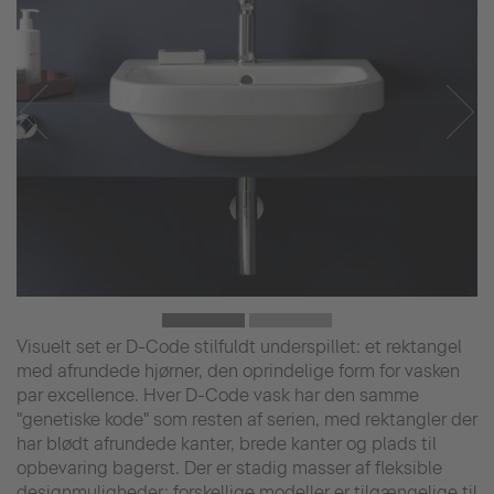
Visuelt set er D-Code stilfuldt underspillet: et rektangel
med afrundede hjørner, den oprindelige form for vasken
par excellence. Hver D-Code vask har den samme
"genetiske kode" som resten af serien, med rektangler der
har blødt afrundede kanter, brede kanter og plads til
opbevaring bagerst. Der er stadig masser af fleksible
designmuligheder: forskellige modeller er tilgængelige til