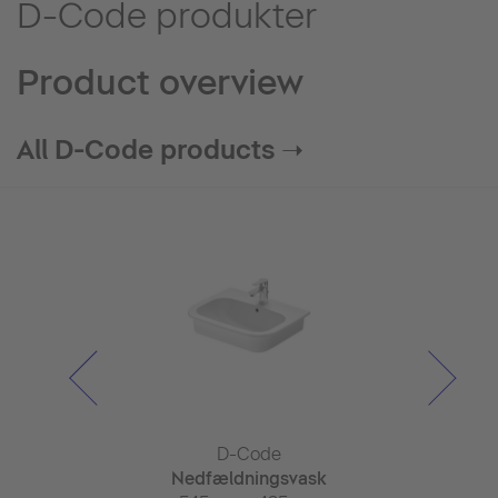
D-Code produkter
Product overview
All D-Code products ➝
Code
D-Code
D-C
ispenser
Nedfældningsvask
Hånd