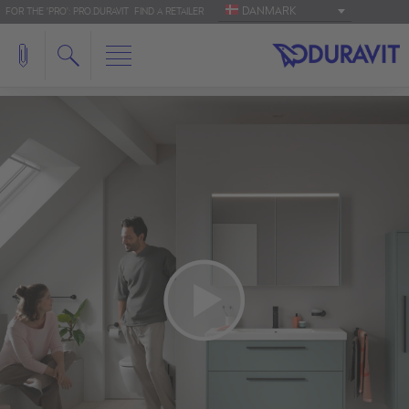
DANMARK
FOR THE 'PRO': PRO.DURAVIT
FIND A RETAILER
We need your consent to load the
YouTube Video service!
We use a third party service to embed video
content that may collect data about your activity.
Please review the details and accept the service
to watch this video.
More Information
Accept