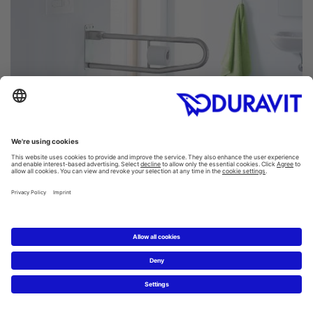
D-Code toiletter: komfort uden
begrænsninger
Tilgængelige badeværelser skal opfylde særlige krav og