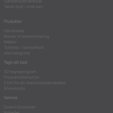
Gæstebadeværelser
Tænk stort i små rum
Produkter
Håndvaske
Bowler til bordmontering
Møbler
Toiletter
/
SensoWash
Alle kategorier
Tegn dit bad
3D tegneprogram
Produktinformation
5 trin fra dit drømmebadeværelse
Showrooms
Service
Duravit brochurer
Nyheder