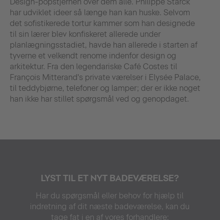
Design-popstjernen over dem alle. Philippe Starck
har udviklet ideer så længe han kan huske. Selvom
det sofistikerede tortur kammer som han designede
til sin lærer blev konfiskeret allerede under
planlægningsstadiet, havde han allerede i starten af
tyverne et velkendt renome indenfor design og
arkitektur. Fra den legendariske Café Costes til
François Mitterand's private værelser i Elysée Palace,
til teddybjørne, telefoner og lamper; der er ikke noget
han ikke har stillet spørgsmål ved og genopdaget.
LYST TIL ET NYT BADEVÆRELSE?
Har du spørgsmål eller behov for hjælp til
indretning af dit næste badeværelse, kan du
tage fat i en af vores forhandlere: