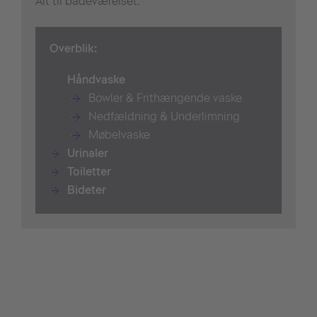
Alt til badeværelset.
Overblik:
Håndvaske
Bowler & Frithængende vaske
Nedfældning & Underlimning
Møbelvaske
Urinaler
T
oiletter
Bidet
er