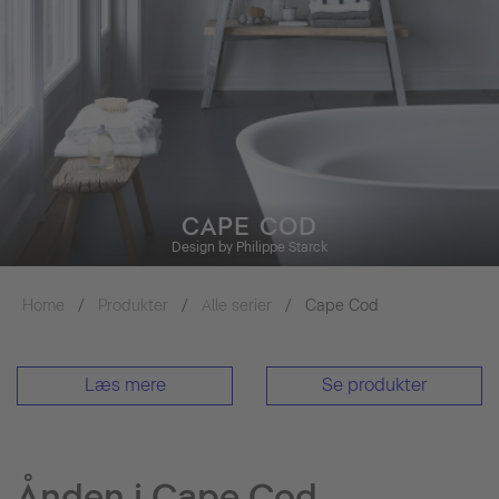
CAPE COD
Design by Philippe Starck
Home
Produkter
Alle serier
Cape Cod
Læs mere
Se produkter
Ånden i Cape Cod