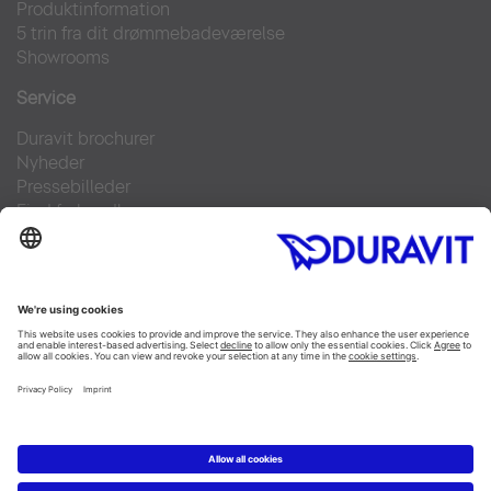
Produktinformation
5 trin fra dit drømmebadeværelse
Showrooms
Service
Duravit brochurer
Nyheder
Pressebilleder
Find forhandler
Kontakt
FAQs
Facebook
Instagram
Pinterest
Linked In
YouTube