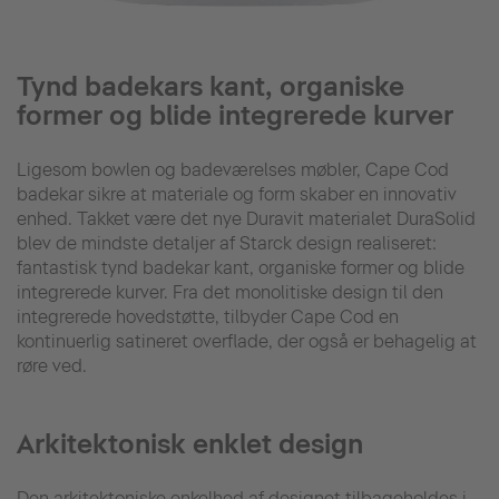
Tynd badekars kant, organiske
former og blide integrerede kurver
Ligesom bowlen og badeværelses møbler, Cape Cod
badekar sikre at materiale og form skaber en innovativ
enhed. Takket være det nye Duravit materialet DuraSolid
blev de mindste detaljer af Starck design realiseret:
fantastisk tynd badekar kant, organiske former og blide
integrerede kurver. Fra det monolitiske design til den
integrerede hovedstøtte, tilbyder Cape Cod en
kontinuerlig satineret overflade, der også er behagelig at
røre ved.
Arkitektonisk enklet design
Den arkitektoniske enkelhed af designet tilbageholdes i