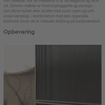
mm tykkelse, der får møblerne til at se elegante og lette
ud. Zencha-møbler er modulopbyggede og alsidige -
som åbne hylder eller skuffer med push-open og soft-
close teknologi. I kombination med den organiske
bordvask bliver de et velskabt blikfang på badeværelset.
Opbevaring