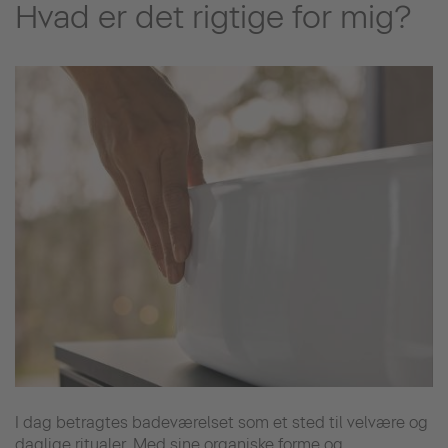
Hvad er det rigtige for mig?
I dag betragtes badeværelset som et sted til velvære og
daglige ritualer. Med sine organiske forme og