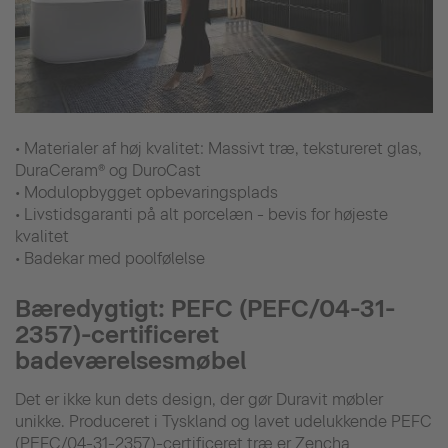
• Materialer af høj kvalitet: Massivt træ, tekstureret glas,
DuraCeram® og DuroCast
• Modulopbygget opbevaringsplads
• Livstidsgaranti på alt porcelæn - bevis for højeste
kvalitet
• Badekar med poolfølelse
Bæredygtigt: PEFC (PEFC/04-31-
2357)-certificeret
badeværelsesmøbel
Det er ikke kun dets design, der gør Duravit møbler
unikke. Produceret i Tyskland og lavet udelukkende PEFC
(PEFC/04-31-2357)-certificeret træ er Zencha