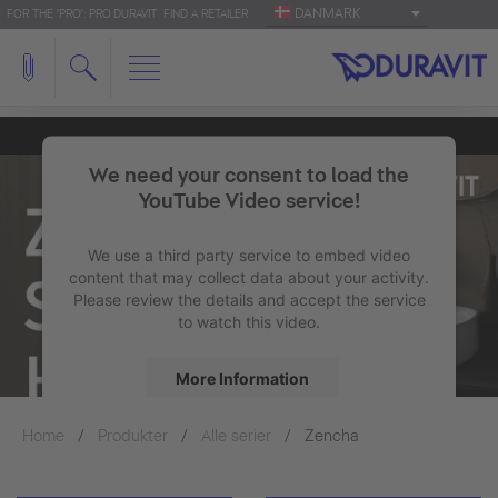
DANMARK
FOR THE 'PRO': PRO.DURAVIT
FIND A RETAILER
We need your consent to load the
YouTube Video service!
We use a third party service to embed video
content that may collect data about your activity.
Please review the details and accept the service
to watch this video.
More Information
Home
Produkter
Alle serier
Accept
Zencha