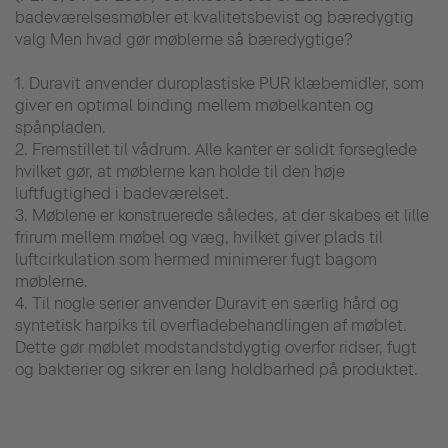
badeværelsesmøbler et kvalitetsbevist og bæredygtig
valg Men hvad gør møblerne så bæredygtige?
1. Duravit anvender duroplastiske PUR klæbemidler, som
giver en optimal binding mellem møbelkanten og
spånpladen.
2. Fremstillet til vådrum. Alle kanter er solidt forseglede
hvilket gør, at møblerne kan holde til den høje
luftfugtighed i badeværelset.
3. Møblene er konstruerede således, at der skabes et lille
frirum mellem møbel og væg, hvilket giver plads til
luftcirkulation som hermed minimerer fugt bagom
møblerne.
4. Til nogle serier anvender Duravit en særlig hård og
syntetisk harpiks til overfladebehandlingen af møblet.
Dette gør møblet modstandstdygtig overfor ridser, fugt
og bakterier og sikrer en lang holdbarhed på produktet.