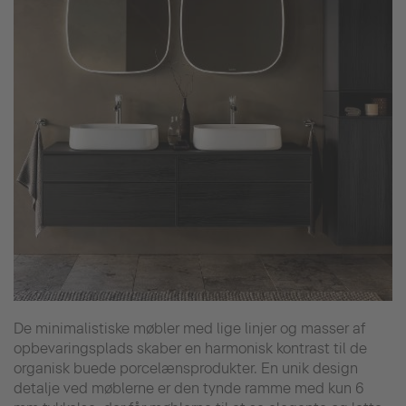
De minimalistiske møbler med lige linjer og masser af
opbevaringsplads skaber en harmonisk kontrast til de
organisk buede porcelænsprodukter. En unik design
detalje ved møblerne er den tynde ramme med kun 6