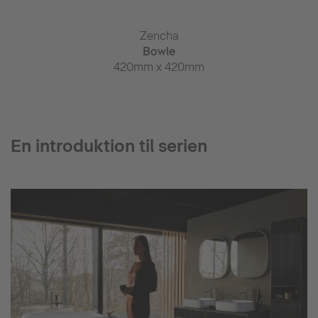
ncha
Zencha
Zen
pejl
Bowle
Bow
 x 50mm
420mm x 420mm
550mm x
En introduktion til serien