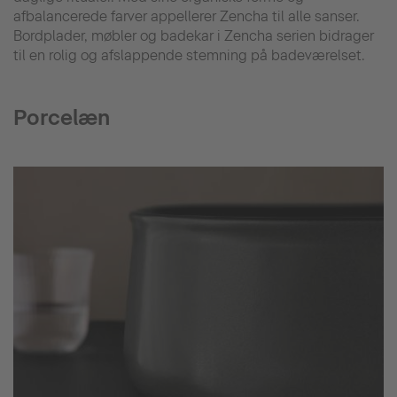
afbalancerede farver appellerer Zencha til alle sanser.
Bordplader, møbler og badekar i Zencha serien bidrager
til en rolig og afslappende stemning på badeværelset.
Porcelæn