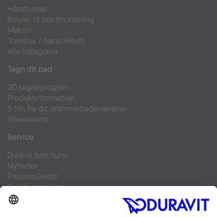
Håndvaske
Bowler til bordmontering
Møbler
Toiletter
/
SensoWash
Alle kategorier
Tegn dit bad
3D tegneprogram
Produktinformation
5 trin fra dit drømmebadeværelse
Showrooms
Service
Duravit brochurer
Nyheder
Pressebilleder
Find forhandler
Kontakt
FAQs