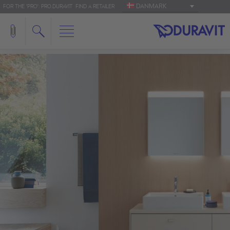
DANMARK
FOR THE 'PRO': PRO.DURAVIT
FIND A RETAILER