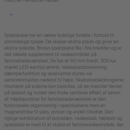
matcher halvåbne møbler.
Spejlskabe har en række tydelige fordele i forhold til
almindelige spejle: De skaber ekstra plads og giver en
ekstra lyskilde. Brioso spejlskabe fås i fire bredder og er
det ideelle supplement til vaskeområdet på
familiebadeværelser. De har et 60 mm bredt, 300 lux
stærkt LED-kantlys øverst. Vaskepladsbelysning,
dæmperfunktion og spejlvarme styres via
sensorkontakten nederst til højre. Skabsbeklædningerne
monteret på siderne kan bestilles, så de matcher farven
på skabet og runder den friske samlede effekt af serien
af. Højdepunktet for familiebadeværelset er den
funktionelle organisering i spejlskabene med en
magnetstribe til saks, pincet og andet tilbehør. Den
rigtige kombination af porcelæn, vaskeskab, højskab og
spejlskab er med til at skabe et familievaskeområde, der