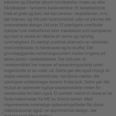
tekstiler og tilbehør såsom tandbørster, make-up eller
håndklæder i familiens badeværelse. Et karakteristisk
træk er greb og ben, der kan leveres i skabsfarven, hvis
det kræves, og tilbyder funktionalitet uden at påvirke det
overordnede design. Ud over 13 yderligere overflader
hjælper lyse møbelfarver eller trædekorer som europæisk
eg med at skabe en følelse af varme og naturlig
rummelighed. Et særligt praktisk alternativ er varianten
med bordplade, to håndvaske og to skuffer. Det
grundlæggende indretningssystem holder tingene på
deres plads i vaskeskabene. Det betyder, at
vaskeområdet har masser af opbevaringsplads uden
nogensinde at se rodet ud. Dette gør det også muligt at
skabe næsten asymmetriske, halvåbne møbler, der
yderligere understreger seriens friske look. Dette gør det
muligt at opbevare vigtige plejeprodukter inden for
rækkevidde for børn også. Et perfekt match til disse er de
flade møbelvaske fra ME by Starck-serien. Med
imponerende rummelige opbevaringsflader fås disse
møbelbassiner også i et asymmetrisk design, der