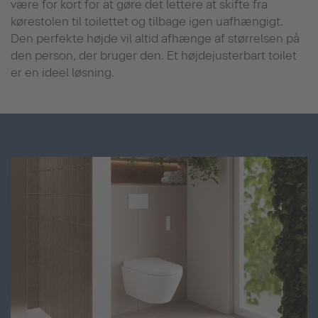
være for kort for at gøre det lettere at skifte fra
kørestolen til toilettet og tilbage igen uafhængigt.
Den perfekte højde vil altid afhænge af størrelsen på
den person, der bruger den. Et højdejusterbart toilet
er en ideel løsning.