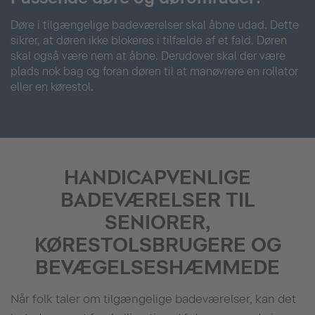
Døre i tilgængelige badeværelser skal åbne udad. Dette
sikrer, at døren ikke blokeres i tilfælde af et fald. Døren
skal også være nem at åbne. Derudover skal der være
plads nok bag og foran døren til at manøvrere en rollator
eller en kørestol.
HANDICAPVENLIGE
BADEVÆRELSER TIL
SENIORER,
KØRESTOLSBRUGERE OG
BEVÆGELSESHÆMMEDE
Når folk taler om tilgængelige badeværelser, kan det