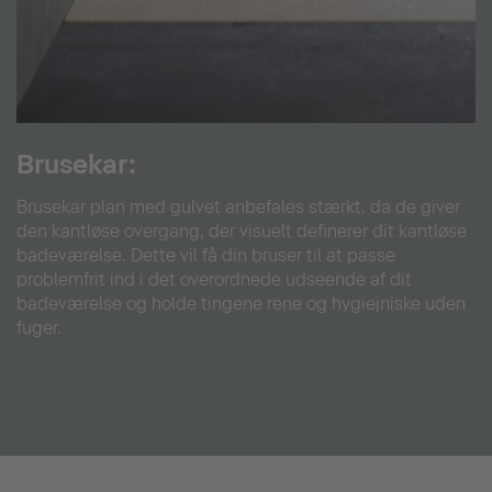
Brusekar:
Brusekar plan med gulvet anbefales stærkt, da de giver
den kantløse overgang, der visuelt definerer dit kantløse
badeværelse. Dette vil få din bruser til at passe
problemfrit ind i det overordnede udseende af dit
badeværelse og holde tingene rene og hygiejniske uden
fuger.