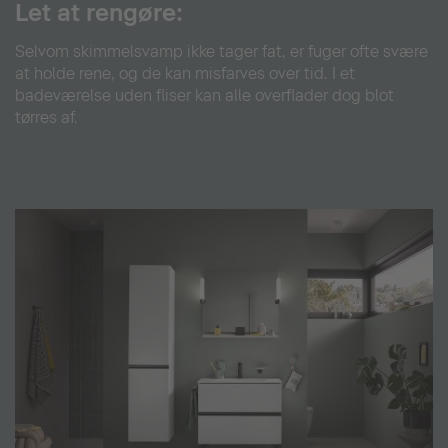
Let at rengøre:
Selvom skimmelsvamp ikke tager fat, er fuger ofte svære
at holde rene, og de kan misfarves over tid. I et
badeværelse uden fliser kan alle overflader dog blot
tørres af.