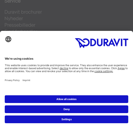
Service
Duravit brochurer
Nyheder
Pressebilleder
Find forhandler
Kontakt
FAQs
Facebook
Instagram
Pinterest
Linked In
YouTube
Copyright © 2026 Duravit AG
Impressum
|
Databeskyttelseserklæring
|
Cookie settings
Danmark