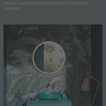
nævnte alternativer er epoxyharpiks fuldstændig
syntetisk.