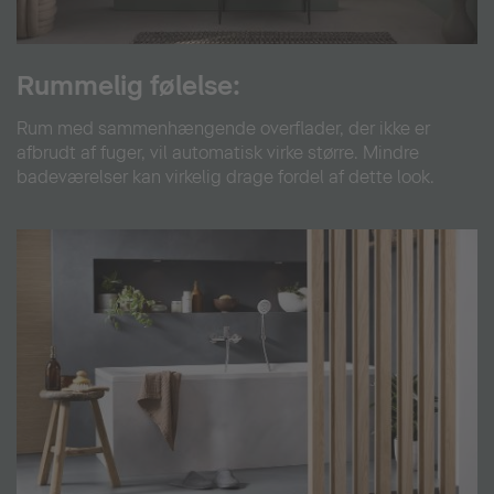
Rummelig følelse:
Rum med sammenhængende overflader, der ikke er
afbrudt af fuger, vil automatisk virke større. Mindre
badeværelser kan virkelig drage fordel af dette look.