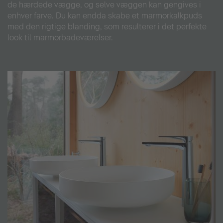
​​de hærdede vægge, og selve væggen kan gengives i
enhver farve. Du kan endda skabe et marmorkalkpuds
med den rigtige blanding, som resulterer i det perfekte
look til marmorbadeværelser.