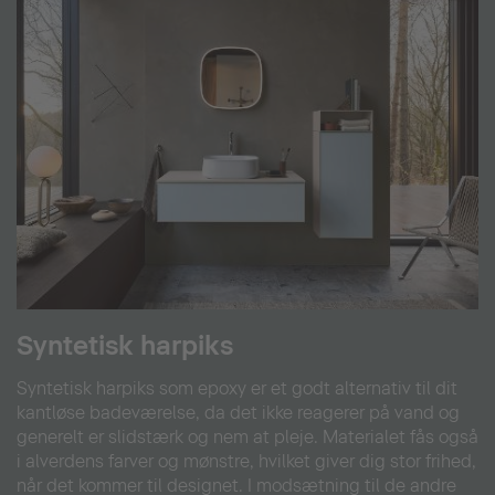
Syntetisk harpiks
Syntetisk harpiks som epoxy er et godt alternativ til dit
kantløse badeværelse, da det ikke reagerer på vand og
generelt er slidstærk og nem at pleje. Materialet fås også
i alverdens farver og mønstre, hvilket giver dig stor frihed,
når det kommer til designet. I modsætning til de andre