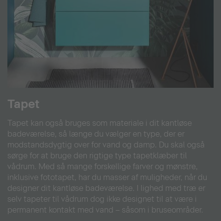
Tapet
Tapet kan også bruges som materiale i dit kantløse
badeværelse, så længe du vælger en type, der er
modstandsdygtig over for vand og damp. Du skal også
sørge for at bruge den rigtige type tapetklæber til
vådrum. Med så mange forskellige farver og mønstre,
inklusive fototapet, har du masser af muligheder, når du
designer dit kantløse badeværelse. I lighed med træ er
selv tapeter til vådrum dog ikke designet til at være i
permanent kontakt med vand – såsom i bruseområder.