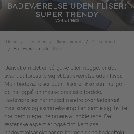
BADEVÆRELSE UDEN FLISER:
SUPER TRENDY
Style & Trends
Home
Inspiration
Bliv inspireret!
Stil og trend
Badeværelser uden fliser
Uanset om det er på gulve eller vægge, er det
svært at forestille sig et badeværelse uden fliser.
Men badeværelser uden fliser er ikke kun mulige –
de har også en masse praktiske fordele.
Badeværelser har meget mindre overfladeareal,
hvor snavs og skimmelsvamp kan samle sig, hvilket
gør dem meget nemmere at holde rene. Det
æstetiske aspekt er også fint: kantløse
badeværelser skaber en harmonisk helhedseffekt,